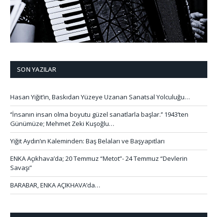
SON YAZILAR
Hasan Yiğit’in, Baskıdan Yüzeye Uzanan Sanatsal Yolculuğu…
‘’İnsanın insan olma boyutu güzel sanatlarla başlar.’’ 1943’ten
Günümüze; Mehmet Zeki Kuşoğlu…
Yiğit Aydın’ın Kaleminden: Baş Belaları ve Başyapıtları
ENKA Açıkhava’da; 20 Temmuz “Metot”- 24 Temmuz “Devlerin
Savaşı”
BARABAR, ENKA AÇIKHAVA’da…