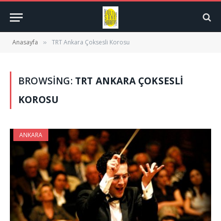
Anasayfa
TRT Ankara Çoksesli Korosu
»
BROWSING:
TRT ANKARA ÇOKSESLI
KOROSU
ANKARA