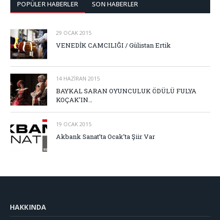
POPÜLER HABERLER
SON HABERLER
29 OCAK 2015
VENEDİK CAMCILIĞI / Gülistan Ertik
14 HAZIRAN 2015
BAYKAL SARAN OYUNCULUK ÖDÜLÜ FULYA
KOÇAK’IN…
19 OCAK 2015
Akbank Sanat’ta Ocak’ta Şiir Var
HAKKINDA