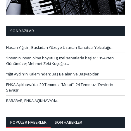
SON YAZILAR
Hasan Yiğit’in, Baskıdan Yüzeye Uzanan Sanatsal Yolculuğu…
‘’İnsanın insan olma boyutu güzel sanatlarla başlar.’’ 1943’ten
Günümüze; Mehmet Zeki Kuşoğlu…
Yiğit Aydın’ın Kaleminden: Baş Belaları ve Başyapıtları
ENKA Açıkhava’da; 20 Temmuz “Metot”- 24 Temmuz “Devlerin
Savaşı”
BARABAR, ENKA AÇIKHAVA’da…
POPÜLER HABERLER
SON HABERLER