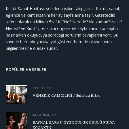
Kültür Sanat Haritası, şehirlerin yakın takipçisidir. Kültür, sanat,
eğlence ve kent insanını her ay sayfalarına taşır. Gazetecilik
terimi olarak da bilinen 5N 1K""Ne? Nerede? Ne zaman? Nasıl?
Neden? ve Kim?" prensibini öngörerek sayfalarının konseptini
hazırlarken okuyucuya soracağı soruların cevaplarını verir. Bu
sayede hem okuyucuya yol gösterir, hem de okuyucunun
bilgilenmesine olanak sunar.
POPÜLER HABERLER
29 OCAK 2015
VENEDİK CAMCILIĞI / Gülistan Ertik
14 HAZIRAN 2015
BAYKAL SARAN OYUNCULUK ÖDÜLÜ FULYA
KOÇAK’IN…