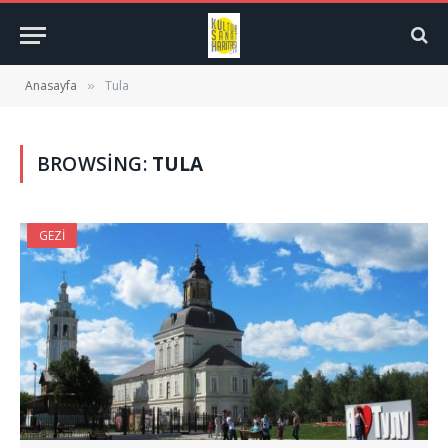
Anasayfa
Tula
»
BROWSING:
TULA
GEZI