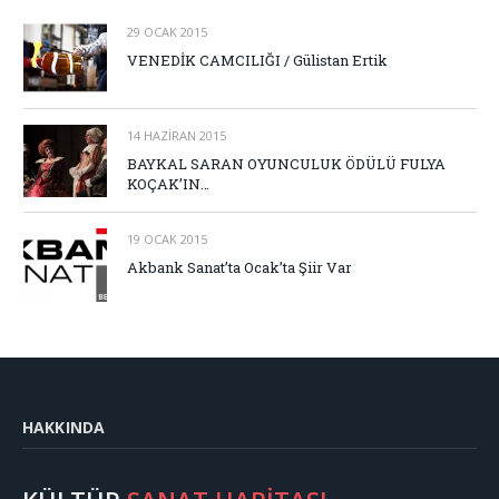
29 OCAK 2015
VENEDİK CAMCILIĞI / Gülistan Ertik
14 HAZIRAN 2015
BAYKAL SARAN OYUNCULUK ÖDÜLÜ FULYA
KOÇAK’IN…
19 OCAK 2015
Akbank Sanat’ta Ocak’ta Şiir Var
HAKKINDA