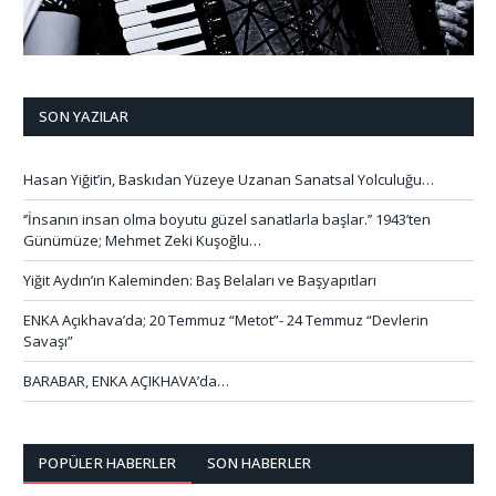
SON YAZILAR
Hasan Yiğit’in, Baskıdan Yüzeye Uzanan Sanatsal Yolculuğu…
‘’İnsanın insan olma boyutu güzel sanatlarla başlar.’’ 1943’ten
Günümüze; Mehmet Zeki Kuşoğlu…
Yiğit Aydın’ın Kaleminden: Baş Belaları ve Başyapıtları
ENKA Açıkhava’da; 20 Temmuz “Metot”- 24 Temmuz “Devlerin
Savaşı”
BARABAR, ENKA AÇIKHAVA’da…
POPÜLER HABERLER
SON HABERLER