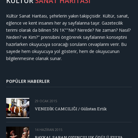
KÜLTÜR
SANAT HARİTASI
Kültür Sanat Haritası, şehirlerin yakın takipçisidir. Kültür, sanat,
eğlence ve kent insanını her ay sayfalarına taşır. Gazetecilik
terimi olarak da bilinen 5N 1K""Ne? Nerede? Ne zaman? Nasıl?
Neden? ve Kim?" prensibini öngörerek sayfalarının konseptini
hazırlarken okuyucuya soracağı soruların cevaplarını verir. Bu
sayede hem okuyucuya yol gösterir, hem de okuyucunun
bilgilenmesine olanak sunar.
POPÜLER HABERLER
29 OCAK 2015
VENEDİK CAMCILIĞI / Gülistan Ertik
14 HAZIRAN 2015
BAYKAL SARAN OYUNCULUK ÖDÜLÜ FULYA