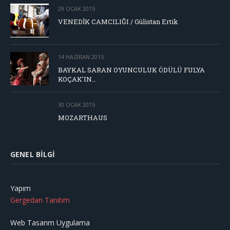
29 OCAK 2015
VENEDİK CAMCILIĞI / Gülistan Ertik
14 HAZIRAN 2015
BAYKAL SARAN OYUNCULUK ÖDÜLÜ FULYA
KOÇAK’IN…
30 OCAK 2015
MOZARTHAUS
GENEL BILGI
Yapım
Gergedan Tanıtım
Web Tasarım Uygulama