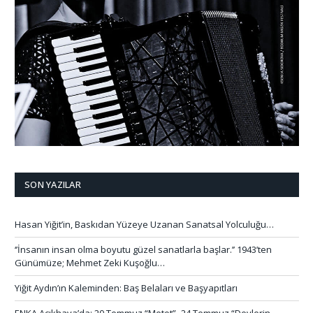
SON YAZILAR
Hasan Yiğit’in, Baskıdan Yüzeye Uzanan Sanatsal Yolculuğu…
‘’İnsanın insan olma boyutu güzel sanatlarla başlar.’’ 1943’ten
Günümüze; Mehmet Zeki Kuşoğlu…
Yiğit Aydın’ın Kaleminden: Baş Belaları ve Başyapıtları
ENKA Açıkhava’da; 20 Temmuz “Metot”- 24 Temmuz “Devlerin