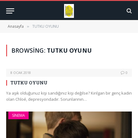
Anasayfa
TUTKU OYUNU
»
BROWSING:
TUTKU OYUNU
8 OCAK 2018
0
TUTKU OYUNU
Ya aşık olduğunuz kişi sandığınız kişi değilse? Kırılgan bir genç kadın
olan Chloé, depresyondadır. Sorunlarının…
SINEMA