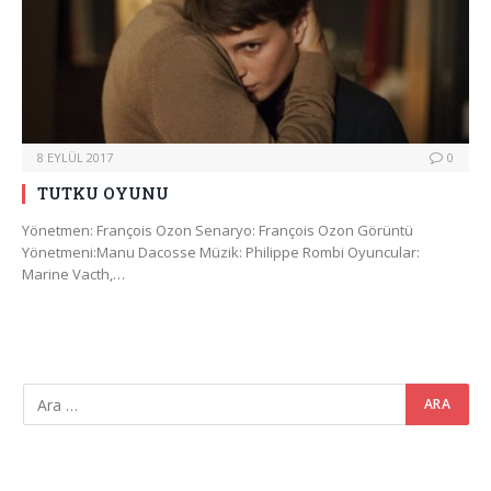
8 EYLÜL 2017
0
TUTKU OYUNU
Yönetmen: François Ozon Senaryo: François Ozon Görüntü
Yönetmeni:Manu Dacosse Müzik: Philippe Rombi Oyuncular:
Marine Vacth,…