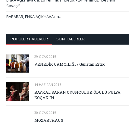
Savaşı”
BARABAR, ENKA AÇIKHAVA’da…
POPÜLER HABERLER
SON HABERLER
29 OCAK 2015
VENEDİK CAMCILIĞI / Gülistan Ertik
14 HAZIRAN 2015
BAYKAL SARAN OYUNCULUK ÖDÜLÜ FULYA
KOÇAK’IN…
30 OCAK 2015
MOZARTHAUS