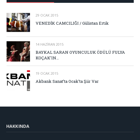
29 OCAK 2015
VENEDİK CAMCILIĞI / Gülistan Ertik
14 HAZIRAN 2015
BAYKAL SARAN OYUNCULUK ÖDÜLÜ FULYA
KOÇAK’IN…
19 OCAK 2015
Akbank Sanat’ta Ocak’ta Şiir Var
HAKKINDA