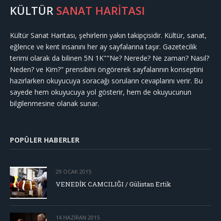
KÜLTÜR
SANAT HARİTASI
Kültür Sanat Haritası, şehirlerin yakın takipçisidir. Kültür, sanat,
eğlence ve kent insanını her ay sayfalarına taşır. Gazetecilik
terimi olarak da bilinen 5N 1K""Ne? Nerede? Ne zaman? Nasıl?
Neden? ve Kim?" prensibini öngörerek sayfalarının konseptini
hazırlarken okuyucuya soracağı soruların cevaplarını verir. Bu
sayede hem okuyucuya yol gösterir, hem de okuyucunun
bilgilenmesine olanak sunar.
POPÜLER HABERLER
29 OCAK 2015
VENEDİK CAMCILIĞI / Gülistan Ertik
14 HAZIRAN 2015