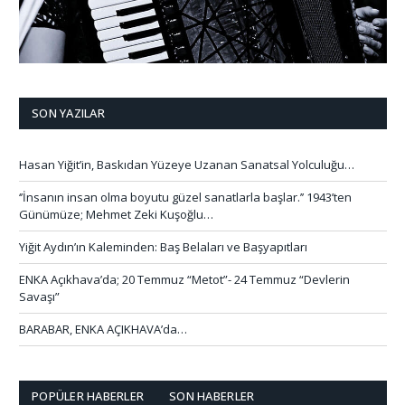
SON YAZILAR
Hasan Yiğit’in, Baskıdan Yüzeye Uzanan Sanatsal Yolculuğu…
‘’İnsanın insan olma boyutu güzel sanatlarla başlar.’’ 1943’ten
Günümüze; Mehmet Zeki Kuşoğlu…
Yiğit Aydın’ın Kaleminden: Baş Belaları ve Başyapıtları
ENKA Açıkhava’da; 20 Temmuz “Metot”- 24 Temmuz “Devlerin
Savaşı”
BARABAR, ENKA AÇIKHAVA’da…
POPÜLER HABERLER
SON HABERLER