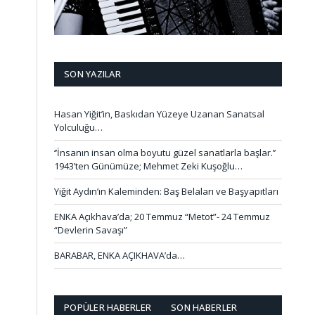
SON YAZILAR
Hasan Yiğit’in, Baskıdan Yüzeye Uzanan Sanatsal
Yolculuğu…
‘’İnsanın insan olma boyutu güzel sanatlarla başlar.’’
1943’ten Günümüze; Mehmet Zeki Kuşoğlu…
Yiğit Aydın’ın Kaleminden: Baş Belaları ve Başyapıtları
ENKA Açıkhava’da; 20 Temmuz “Metot”- 24 Temmuz
“Devlerin Savaşı”
BARABAR, ENKA AÇIKHAVA’da…
POPÜLER HABERLER
SON HABERLER