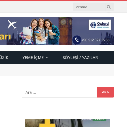
ÜZIK
YEME İÇME
SÖYLEŞI / YAZILAR
Video
oynatıcı