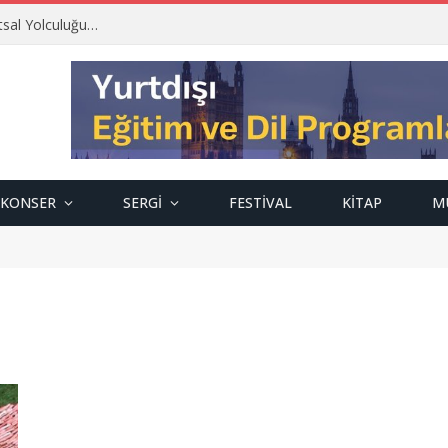
tsal Yolculuğu…
KONSER
SERGI
FESTIVAL
KITAP
M