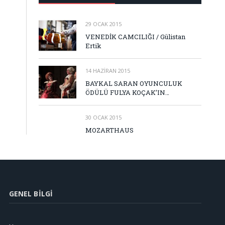
29 OCAK 2015
VENEDİK CAMCILIĞI / Gülistan
Ertik
14 HAZIRAN 2015
BAYKAL SARAN OYUNCULUK
ÖDÜLÜ FULYA KOÇAK’IN…
30 OCAK 2015
MOZARTHAUS
GENEL BILGI