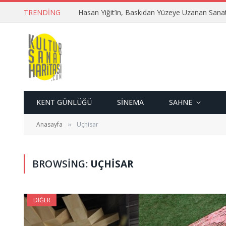
TRENDING
Hasan Yiğit’in, Baskıdan Yüzeye Uzanan Sana
KENT GÜNLÜĞÜ
SINEMA
SAHNE
Anasayfa
Uçhisar
»
BROWSING:
UÇHISAR
DIĞER