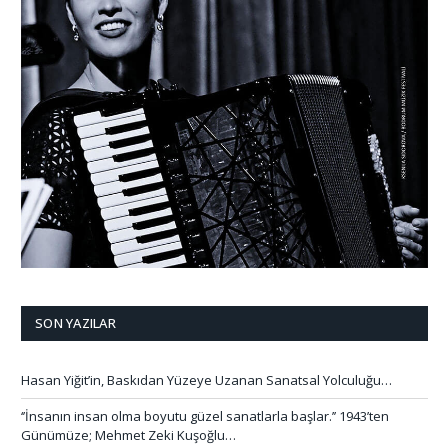
SON YAZILAR
Hasan Yiğit’in, Baskıdan Yüzeye Uzanan Sanatsal Yolculuğu…
‘’İnsanın insan olma boyutu güzel sanatlarla başlar.’’ 1943’ten
Günümüze; Mehmet Zeki Kuşoğlu…