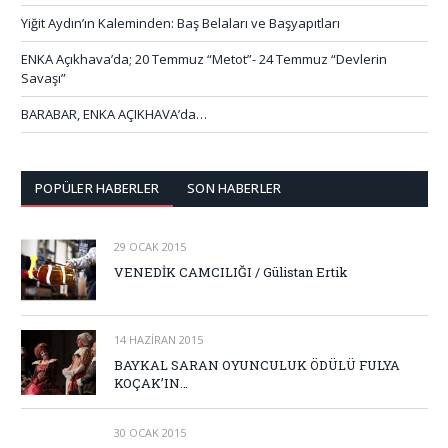
Yiğit Aydın’ın Kaleminden: Baş Belaları ve Başyapıtları
ENKA Açıkhava’da; 20 Temmuz “Metot”- 24 Temmuz “Devlerin
Savaşı”
BARABAR, ENKA AÇIKHAVA’da…
POPÜLER HABERLER
SON HABERLER
29 OCAK 2015
VENEDİK CAMCILIĞI / Gülistan Ertik
14 HAZIRAN 2015
BAYKAL SARAN OYUNCULUK ÖDÜLÜ FULYA
KOÇAK’IN…
30 OCAK 2015