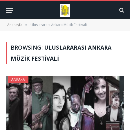
Anasayfa
Uluslararası Ankara Müzik Festivali
»
BROWSING:
ULUSLARARASI ANKARA
MÜZIK FESTIVALI
ANKARA