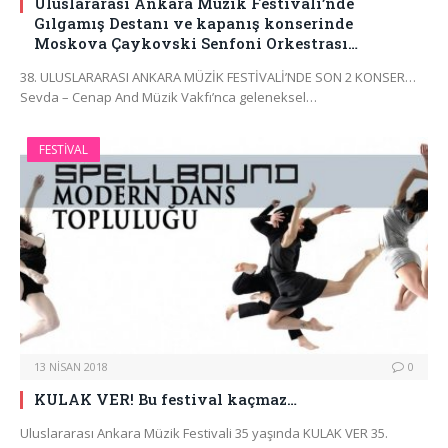
Uluslararası Ankara Müzik Festivali’nde
Gılgamış Destanı ve kapanış konserinde
Moskova Çaykovski Senfoni Orkestrası…
38. ULUSLARARASI ANKARA MÜZİK FESTİVALİ’NDE SON 2 KONSER…
Sevda – Cenap And Müzik Vakfı’nca geleneksel…
FESTIVAL
13 NISAN 2018
0
KULAK VER! Bu festival kaçmaz…
Uluslararası Ankara Müzik Festivali 35 yaşında KULAK VER 35.