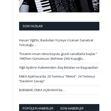
SON YAZILAR
Hasan Yiğit’in, Baskıdan Yüzeye Uzanan Sanatsal
Yolculuğu…
‘’İnsanın insan olma boyutu güzel sanatlarla başlar.’’
1943’ten Günümüze; Mehmet Zeki Kuşoğlu…
Yiğit Aydın’ın Kaleminden: Baş Belaları ve Başyapıtları
ENKA Açıkhava’da; 20 Temmuz “Metot”- 24 Temmuz
“Devlerin Savaşı”
BARABAR, ENKA AÇIKHAVA’da…
POPÜLER HABERLER
SON HABERLER