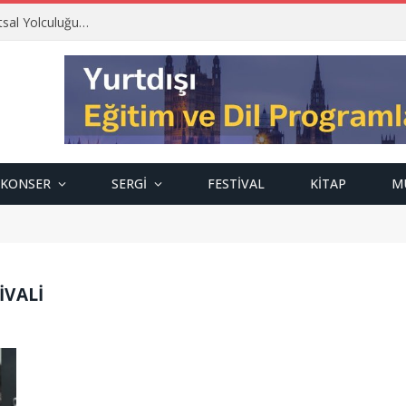
tsal Yolculuğu…
KONSER
SERGI
FESTIVAL
KITAP
M
IVALI