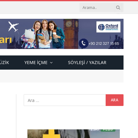
ÜZIK
YEME İÇME
SÖYLEŞI / YAZILAR
Video
oynatıcı