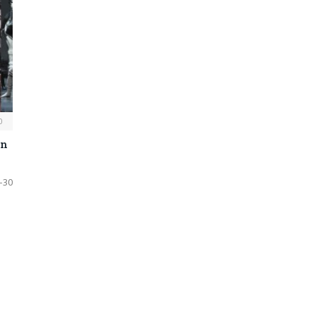
0
ün
4–30