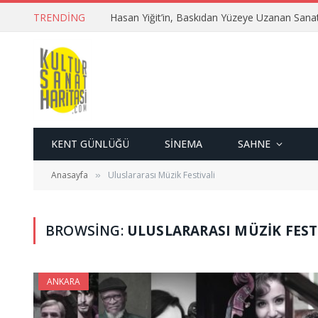
TRENDING
Hasan Yiğit’in, Baskıdan Yüzeye Uzanan Sana
KENT GÜNLÜĞÜ
SINEMA
SAHNE
Anasayfa
Uluslararası Müzik Festivali
»
BROWSING:
ULUSLARARASI MÜZIK FEST
ANKARA