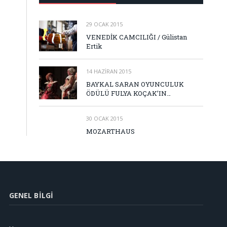
29 OCAK 2015
VENEDİK CAMCILIĞI / Gülistan
Ertik
14 HAZIRAN 2015
BAYKAL SARAN OYUNCULUK
ÖDÜLÜ FULYA KOÇAK’IN…
30 OCAK 2015
MOZARTHAUS
GENEL BILGI