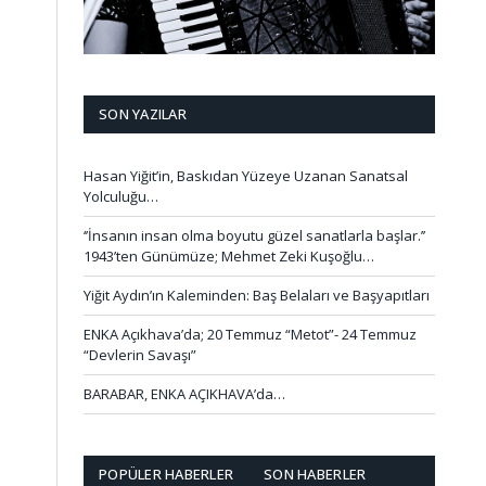
SON YAZILAR
Hasan Yiğit’in, Baskıdan Yüzeye Uzanan Sanatsal
Yolculuğu…
‘’İnsanın insan olma boyutu güzel sanatlarla başlar.’’
1943’ten Günümüze; Mehmet Zeki Kuşoğlu…
Yiğit Aydın’ın Kaleminden: Baş Belaları ve Başyapıtları
ENKA Açıkhava’da; 20 Temmuz “Metot”- 24 Temmuz
“Devlerin Savaşı”
BARABAR, ENKA AÇIKHAVA’da…
POPÜLER HABERLER
SON HABERLER