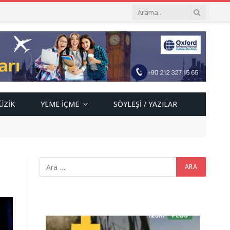
ÜZIK
YEME İÇME
SÖYLEŞI / YAZILAR
Video
oynatıcı