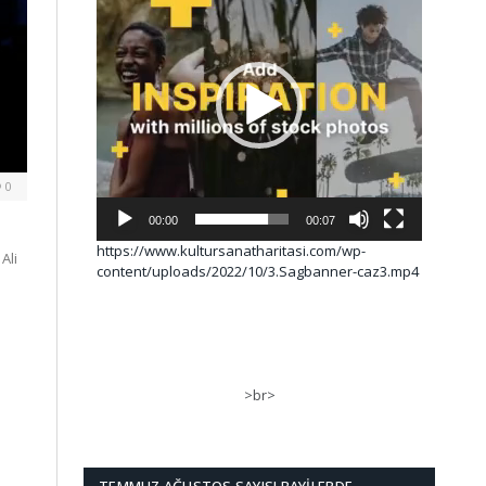
0
00:00
00:07
https://www.kultursanatharitasi.com/wp-
Ali
content/uploads/2022/10/3.Sagbanner-caz3.mp4
>br>