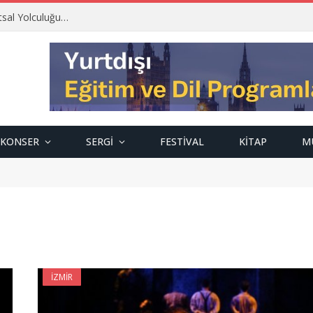
tsal Yolculuğu…
KONSER
SERGI
FESTIVAL
KITAP
M
İZMIR