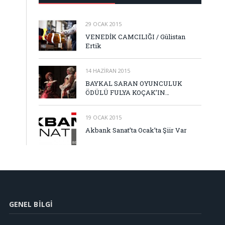
29 OCAK 2015
VENEDİK CAMCILIĞI / Gülistan
Ertik
14 HAZIRAN 2015
BAYKAL SARAN OYUNCULUK
ÖDÜLÜ FULYA KOÇAK’IN…
19 OCAK 2015
Akbank Sanat’ta Ocak’ta Şiir Var
GENEL BILGI