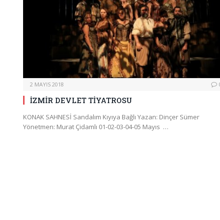
2 MAYIS 2018
İZMİR DEVLET TİYATROSU
KONAK SAHNESİ Sandalım Kıyıya Bağlı Yazan: Dinçer Sümer
Yönetmen: Murat Çidamlı 01-02-03-04-05 Mayıs …