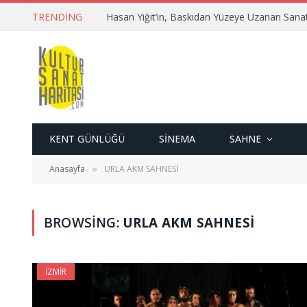
TRENDING
Hasan Yiğit’in, Baskıdan Yüzeye Uzanan Sana
KENT GÜNLÜĞÜ
SINEMA
SAHNE
Anasayfa
URLA AKM SAHNESİ
»
BROWSING:
URLA AKM SAHNESİ
İZMIR