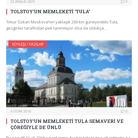
22 ARALIK 2025
0
TOLSTOY’UN MEMLEKETİ ‘TULA’
Timur Özkan Moskova’nın yaklaşık 200 km güneyindeki Tula,
gezginler tarafından pek tanınmıyor olsa da oldukça…
SÖYLEŞI / YAZILAR
6 OCAK 2016
0
TOLSTOY’UN MEMLEKETİ TULA SEMAVERİ VE
ÇÖREĞİYLE DE ÜNLÜ
Bu yazı 06 Ocak 2016 yayınlanmış, bugün tekrar öne çıkarılmıştır. İyi