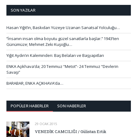
SON YAZILAR
Hasan Yiğit’in, Baskıdan Yüzeye Uzanan Sanatsal Yolculuğu…
‘’İnsanın insan olma boyutu güzel sanatlarla başlar.’’ 1943’ten
Günümüze; Mehmet Zeki Kuşoğlu…
Yiğit Aydın’ın Kaleminden: Baş Belaları ve Başyapıtları
ENKA Açıkhava’da; 20 Temmuz “Metot”- 24 Temmuz “Devlerin
Savaşı”
BARABAR, ENKA AÇIKHAVA’da…
POPÜLER HABERLER
SON HABERLER
29 OCAK 2015
VENEDİK CAMCILIĞI / Gülistan Ertik