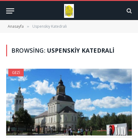
Anasayfa
Uspenskiy Katedrali
»
BROWSING:
USPENSKIY KATEDRALI
GEZI