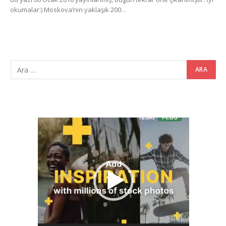
okumalar:) Moskova’nın yaklaşık 200…
Video
oynatıcı