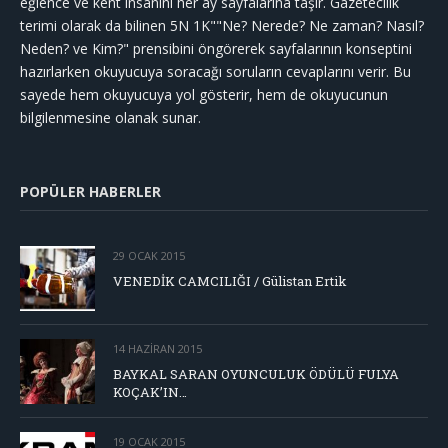
eğlence ve kent insanını her ay sayfalarına taşır. Gazetecilik
terimi olarak da bilinen 5N 1K""Ne? Nerede? Ne zaman? Nasıl?
Neden? ve Kim?" prensibini öngörerek sayfalarının konseptini
hazırlarken okuyucuya soracağı soruların cevaplarını verir. Bu
sayede hem okuyucuya yol gösterir, hem de okuyucunun
bilgilenmesine olanak sunar.
POPÜLER HABERLER
29 OCAK 2015
VENEDİK CAMCILIĞI / Gülistan Ertik
14 HAZIRAN 2015
BAYKAL SARAN OYUNCULUK ÖDÜLÜ FULYA
KOÇAK’IN…
19 OCAK 2015