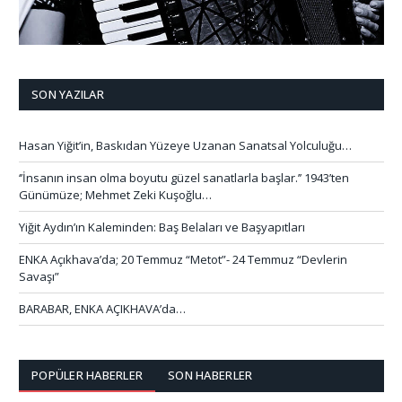
SON YAZILAR
Hasan Yiğit’in, Baskıdan Yüzeye Uzanan Sanatsal Yolculuğu…
‘’İnsanın insan olma boyutu güzel sanatlarla başlar.’’ 1943’ten
Günümüze; Mehmet Zeki Kuşoğlu…
Yiğit Aydın’ın Kaleminden: Baş Belaları ve Başyapıtları
ENKA Açıkhava’da; 20 Temmuz “Metot”- 24 Temmuz “Devlerin
Savaşı”
BARABAR, ENKA AÇIKHAVA’da…
POPÜLER HABERLER
SON HABERLER