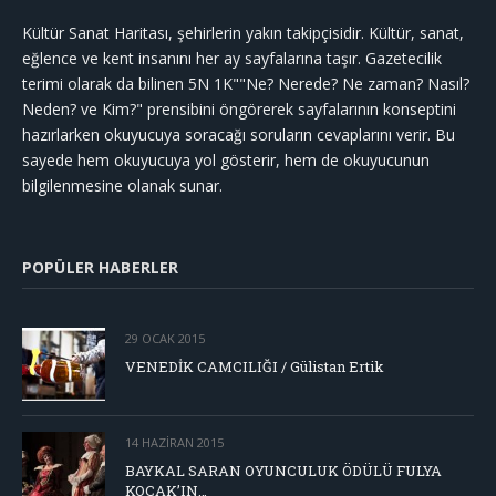
Kültür Sanat Haritası, şehirlerin yakın takipçisidir. Kültür, sanat,
eğlence ve kent insanını her ay sayfalarına taşır. Gazetecilik
terimi olarak da bilinen 5N 1K""Ne? Nerede? Ne zaman? Nasıl?
Neden? ve Kim?" prensibini öngörerek sayfalarının konseptini
hazırlarken okuyucuya soracağı soruların cevaplarını verir. Bu
sayede hem okuyucuya yol gösterir, hem de okuyucunun
bilgilenmesine olanak sunar.
POPÜLER HABERLER
29 OCAK 2015
VENEDİK CAMCILIĞI / Gülistan Ertik
14 HAZIRAN 2015
BAYKAL SARAN OYUNCULUK ÖDÜLÜ FULYA
KOÇAK’IN…