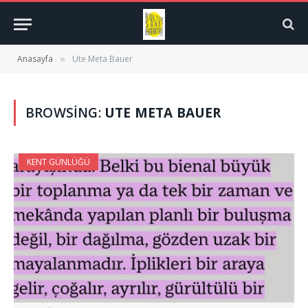
Anasayfa
Ute Meta Bauer
»
BROWSING:
UTE META BAUER
KENT GÜNLÜĞÜ