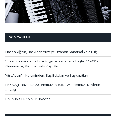
SON YAZILAR
Hasan Yiğit’in, Baskıdan Yüzeye Uzanan Sanatsal Yolculuğu…
‘’İnsanın insan olma boyutu güzel sanatlarla başlar.’’ 1943’ten
Günümüze; Mehmet Zeki Kuşoğlu…
Yiğit Aydın’ın Kaleminden: Baş Belaları ve Başyapıtları
ENKA Açıkhava’da; 20 Temmuz “Metot”- 24 Temmuz “Devlerin
Savaşı”
BARABAR, ENKA AÇIKHAVA’da…