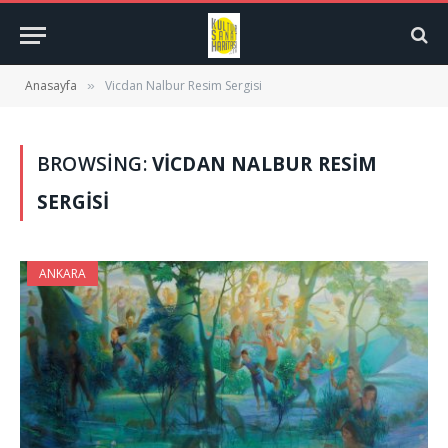
Anasayfa
Vicdan Nalbur Resim Sergisi
»
BROWSING:
VICDAN NALBUR RESIM
SERGISI
ANKARA