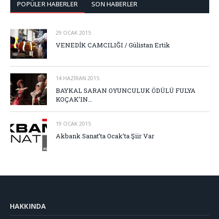
POPÜLER HABERLER
SON HABERLER
29 OCAK 2015
VENEDİK CAMCILIĞI / Gülistan Ertik
14 HAZIRAN 2015
BAYKAL SARAN OYUNCULUK ÖDÜLÜ FULYA
KOÇAK’IN…
19 OCAK 2015
Akbank Sanat’ta Ocak’ta Şiir Var
HAKKINDA