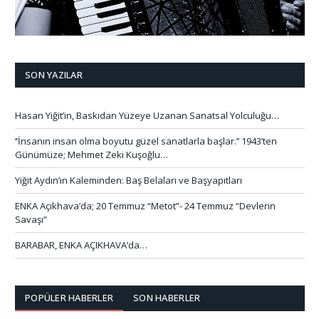
SON YAZILAR
Hasan Yiğit’in, Baskıdan Yüzeye Uzanan Sanatsal Yolculuğu…
‘’İnsanın insan olma boyutu güzel sanatlarla başlar.’’ 1943’ten
Günümüze; Mehmet Zeki Kuşoğlu…
Yiğit Aydın’ın Kaleminden: Baş Belaları ve Başyapıtları
ENKA Açıkhava’da; 20 Temmuz “Metot”- 24 Temmuz “Devlerin
Savaşı”
BARABAR, ENKA AÇIKHAVA’da…
POPÜLER HABERLER
SON HABERLER