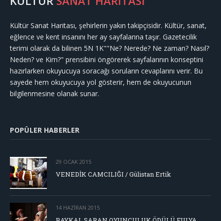
KÜLTÜR
SANAT HARİTASI
Kültür Sanat Haritası, şehirlerin yakın takipçisidir. Kültür, sanat,
eğlence ve kent insanını her ay sayfalarına taşır. Gazetecilik
terimi olarak da bilinen 5N 1K""Ne? Nerede? Ne zaman? Nasıl?
Neden? ve Kim?" prensibini öngörerek sayfalarının konseptini
hazırlarken okuyucuya soracağı soruların cevaplarını verir. Bu
sayede hem okuyucuya yol gösterir, hem de okuyucunun
bilgilenmesine olanak sunar.
POPÜLER HABERLER
29 OCAK 2015
VENEDİK CAMCILIĞI / Gülistan Ertik
14 HAZIRAN 2015
BAYKAL SARAN OYUNCULUK ÖDÜLÜ FULYA