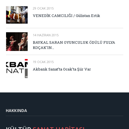
29 OCAK 2015
VENEDİK CAMCILIĞI / Gülistan Ertik
14 HAZIRAN 2015
BAYKAL SARAN OYUNCULUK ÖDÜLÜ FULYA
KOÇAK’IN…
19 OCAK 2015
Akbank Sanat’ta Ocak’ta Şiir Var
HAKKINDA