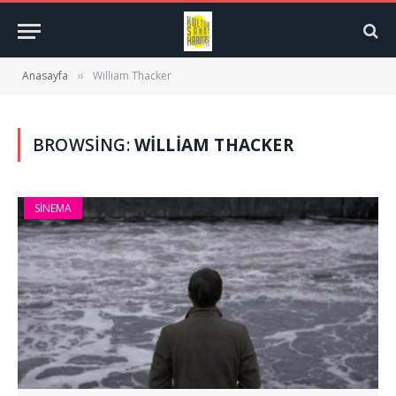
Anasayfa
William Thacker
»
BROWSING:
WILLIAM THACKER
SINEMA