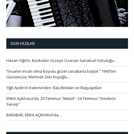
SON YAZILAR
Hasan Yiğit’in, Baskıdan Yüzeye Uzanan Sanatsal Yolculuğu…
‘’İnsanın insan olma boyutu güzel sanatlarla başlar.’’ 1943’ten
Günümüze; Mehmet Zeki Kuşoğlu…
Yiğit Aydın’ın Kaleminden: Baş Belaları ve Başyapıtları
ENKA Açıkhava’da; 20 Temmuz “Metot”- 24 Temmuz “Devlerin
Savaşı”
BARABAR, ENKA AÇIKHAVA’da…