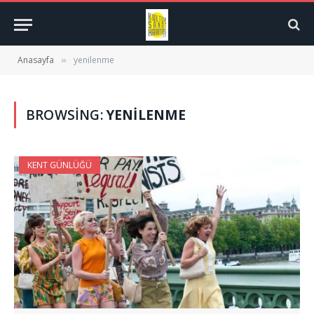
Anasayfa
yenilenme
»
BROWSING:
YENILENME
KENT GÜNLÜĞÜ