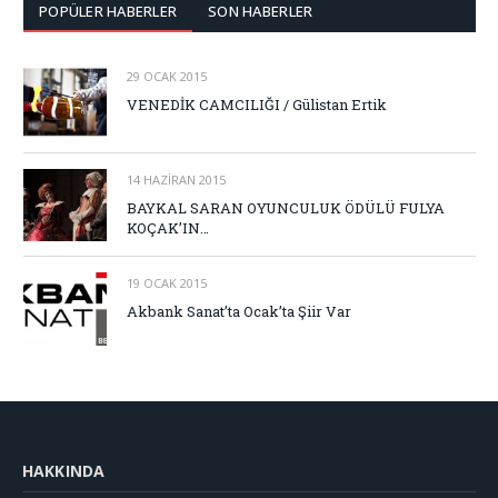
POPÜLER HABERLER
SON HABERLER
29 OCAK 2015
VENEDİK CAMCILIĞI / Gülistan Ertik
14 HAZIRAN 2015
BAYKAL SARAN OYUNCULUK ÖDÜLÜ FULYA
KOÇAK’IN…
19 OCAK 2015
Akbank Sanat’ta Ocak’ta Şiir Var
HAKKINDA