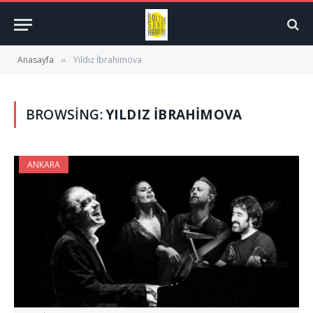
Anasayfa
Yıldız İbrahimova
»
BROWSING:
YILDIZ İBRAHIMOVA
ANKARA