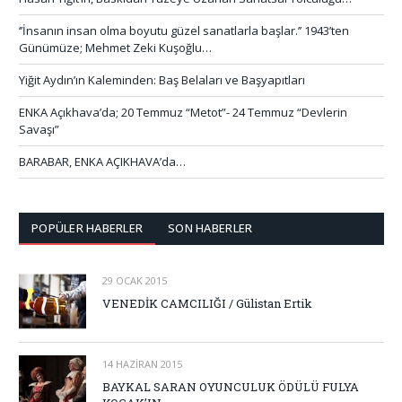
‘’İnsanın insan olma boyutu güzel sanatlarla başlar.’’ 1943’ten
Günümüze; Mehmet Zeki Kuşoğlu…
Yiğit Aydın’ın Kaleminden: Baş Belaları ve Başyapıtları
ENKA Açıkhava’da; 20 Temmuz “Metot”- 24 Temmuz “Devlerin
Savaşı”
BARABAR, ENKA AÇIKHAVA’da…
POPÜLER HABERLER
SON HABERLER
29 OCAK 2015
VENEDİK CAMCILIĞI / Gülistan Ertik
14 HAZIRAN 2015
BAYKAL SARAN OYUNCULUK ÖDÜLÜ FULYA