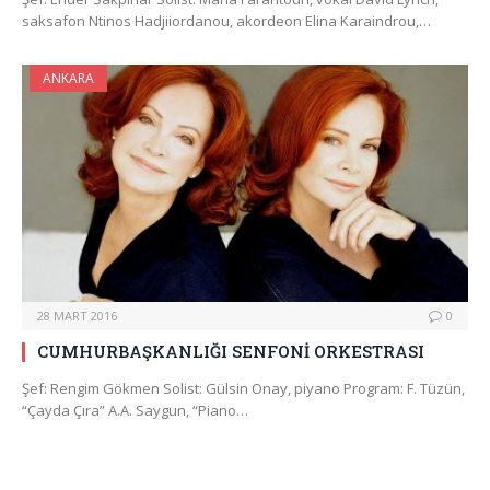
saksafon Ntinos Hadjiiordanou, akordeon Elina Karaindrou,…
ANKARA
28 MART 2016
0
CUMHURBAŞKANLIĞI SENFONİ ORKESTRASI
Şef: Rengim Gökmen Solist: Gülsin Onay, piyano Program: F. Tüzün,
“Çayda Çıra” A.A. Saygun, “Piano…