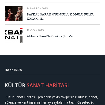
14 HAZIRAN 2015
BAYKAL SARAN OYUNCULUK ÖDÜLÜ FULYA
KOÇAK’IN…
19 OCAK 2015
Akbank Sanat’ta Ocak’ta Şiir Var
HAKKINDA
KÜLTÜR
SANAT HARİTASI
Kültür Sanat Haritası, şehirlerin yakın takipçisidir. Kültür, sanat,
eğlence ve kent insanını her ay sayfalarına taşır. Gazetecilik