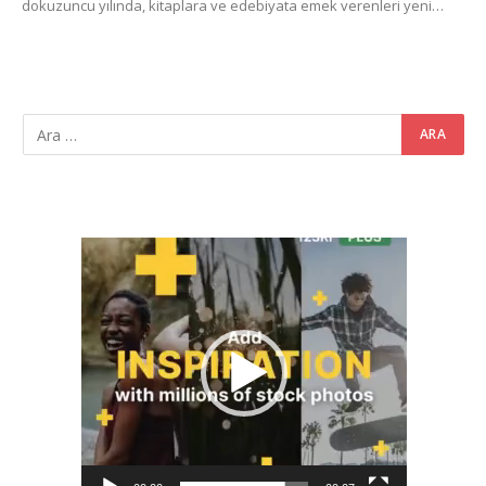
dokuzuncu yılında, kitaplara ve edebiyata emek verenleri yeni…
Video
oynatıcı