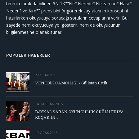
terimi olarak da bilinen 5N 1K""Ne? Nerede? Ne zaman? Nasıl?
Neden? ve Kim?" prensibini öngörerek sayfalarının konseptini
hazırlarken okuyucuya soracağı soruların cevaplarını verir. Bu
sayede hem okuyucuya yol gösterir, hem de okuyucunun
bilgilenmesine olanak sunar.
POPÜLER HABERLER
29 OCAK 2015
VENEDİK CAMCILIĞI / Gülistan Ertik
14 HAZIRAN 2015
BAYKAL SARAN OYUNCULUK ÖDÜLÜ FULYA
KOÇAK’IN…
19 OCAK 2015