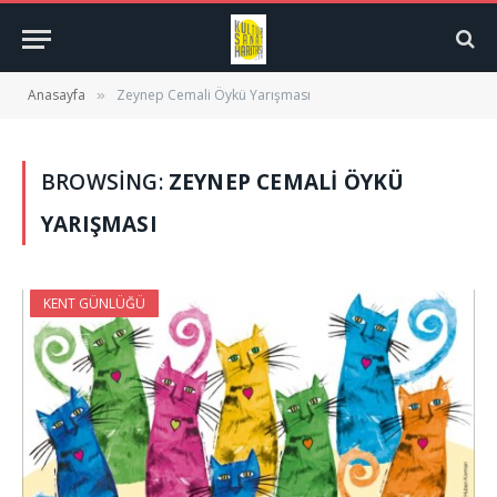
Anasayfa
Zeynep Cemali Öykü Yarışması
»
BROWSING:
ZEYNEP CEMALI ÖYKÜ
YARIŞMASI
KENT GÜNLÜĞÜ