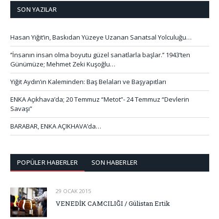
SON YAZILAR
Hasan Yiğit’in, Baskıdan Yüzeye Uzanan Sanatsal Yolculuğu…
‘’İnsanın insan olma boyutu güzel sanatlarla başlar.’’ 1943’ten
Günümüze; Mehmet Zeki Kuşoğlu…
Yiğit Aydın’ın Kaleminden: Baş Belaları ve Başyapıtları
ENKA Açıkhava’da; 20 Temmuz “Metot”- 24 Temmuz “Devlerin
Savaşı”
BARABAR, ENKA AÇIKHAVA’da…
POPÜLER HABERLER
SON HABERLER
29 OCAK 2015
VENEDİK CAMCILIĞI / Gülistan Ertik