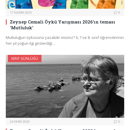
17 KASIM 2025
0
Zeynep Cemali Öykü Yarışması 2026’ın teması
‘Mutluluk’
Mutluluğun öyküsünü yazabilir misiniz? 6, 7 ve 8. sınıf öğrencilerinin
her yıl yoğun ilgi gösterdiği…
KENT GÜNLÜĞÜ
24 EKIM 2020
0