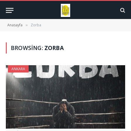
Anasayfa
Zorba
»
BROWSING:
ZORBA
ANKARA