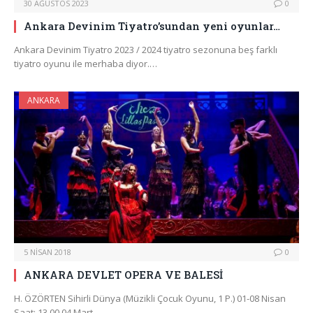
30 AĞUSTOS 2023
0
Ankara Devinim Tiyatro’sundan yeni oyunlar…
Ankara Devinim Tiyatro 2023 / 2024 tiyatro sezonuna beş farklı
tiyatro oyunu ile merhaba diyor.…
ANKARA
5 NISAN 2018
0
ANKARA DEVLET OPERA VE BALESİ
H. ÖZÖRTEN Sihirli Dünya (Müzikli Çocuk Oyunu, 1 P.) 01-08 Nisan
Saat: 13.00 04 Mart…