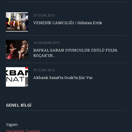
29 OCAK 2015
VENEDİK CAMCILIĞI / Gülistan Ertik
14 HAZIRAN 2015
BAYKAL SARAN OYUNCULUK ÖDÜLÜ FULYA
KOÇAK’IN…
19 OCAK 2015
Akbank Sanat’ta Ocak’ta Şiir Var
GENEL BILGI
Yapım
Gergedan Tanıtım