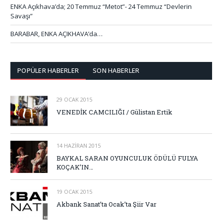
ENKA Açıkhava’da; 20 Temmuz “Metot”- 24 Temmuz “Devlerin
Savaşı”
BARABAR, ENKA AÇIKHAVA’da…
POPÜLER HABERLER
SON HABERLER
29 OCAK 2015
VENEDİK CAMCILIĞI / Gülistan Ertik
14 HAZIRAN 2015
BAYKAL SARAN OYUNCULUK ÖDÜLÜ FULYA
KOÇAK’IN…
19 OCAK 2015
Akbank Sanat’ta Ocak’ta Şiir Var