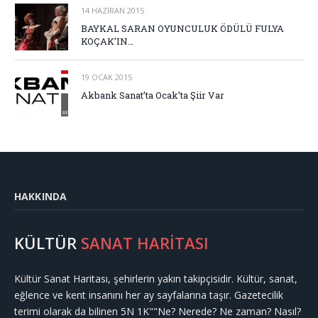
14 HAZIRAN 2015
BAYKAL SARAN OYUNCULUK ÖDÜLÜ FULYA
KOÇAK’IN…
19 OCAK 2015
Akbank Sanat’ta Ocak’ta Şiir Var
HAKKINDA
KÜLTÜR
SANAT HARİTASI
Kültür Sanat Haritası, şehirlerin yakın takipçisidir. Kültür, sanat,
eğlence ve kent insanını her ay sayfalarına taşır. Gazetecilik
terimi olarak da bilinen 5N 1K""Ne? Nerede? Ne zaman? Nasıl?