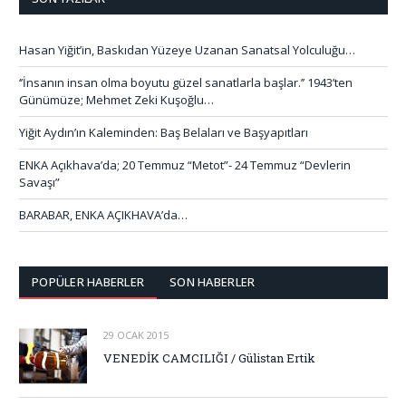
Hasan Yiğit’in, Baskıdan Yüzeye Uzanan Sanatsal Yolculuğu…
‘’İnsanın insan olma boyutu güzel sanatlarla başlar.’’ 1943’ten
Günümüze; Mehmet Zeki Kuşoğlu…
Yiğit Aydın’ın Kaleminden: Baş Belaları ve Başyapıtları
ENKA Açıkhava’da; 20 Temmuz “Metot”- 24 Temmuz “Devlerin
Savaşı”
BARABAR, ENKA AÇIKHAVA’da…
POPÜLER HABERLER
SON HABERLER
29 OCAK 2015
VENEDİK CAMCILIĞI / Gülistan Ertik