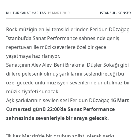
KÜLTÜR SANAT HARITASI
15 MART 2019
İSTANBUL
,
KONSER
Rock müziğin en iyi temsilcilerinden Feridun Düzağaç
İstanbul’da Sanat Performance sahnesinde geniş
repertuvarı ile müzikseverlere özel bir gece
yaşatmaya hazırlanıyor.
Sanatçının Alev Alev, Beni Bırakma, Düşler Sokağı gibi
dillere pelesenk olmuş şarkılarını seslendireceği bu
özel gecede ünlü müzisyen sevenlerine unutulmaz bir
müzik ziyafeti sunacak.
Aşk şarkılarının sevilen sesi Feridun Düzağaç
16 Mart
Cumartesi günü 22:00’da Sanat Performance
sahnesinde sevenleriyle bir araya gelecek.
İlk kez Mersin’de bir grubun solisti olarak şarkı