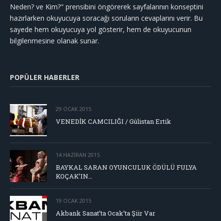
Neden? ve Kim?" prensibini öngörerek sayfalarının konseptini
hazırlarken okuyucuya soracağı soruların cevaplarını verir. Bu
sayede hem okuyucuya yol gösterir, hem de okuyucunun
bilgilenmesine olanak sunar.
POPÜLER HABERLER
29 OCAK 2015
VENEDİK CAMCILIĞI / Gülistan Ertik
14 HAZIRAN 2015
BAYKAL SARAN OYUNCULUK ÖDÜLÜ FULYA
KOÇAK’IN…
19 OCAK 2015
Akbank Sanat’ta Ocak’ta Şiir Var