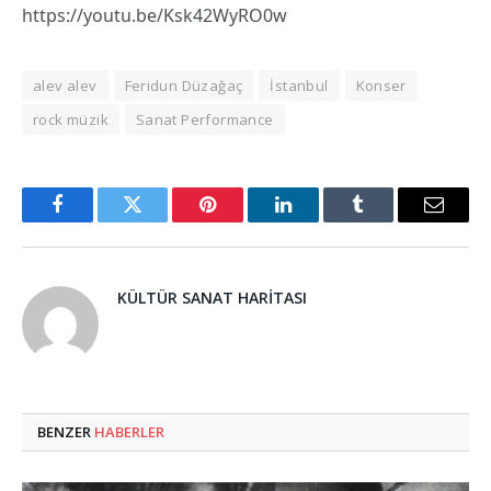
https://youtu.be/Ksk42WyRO0w
alev alev
Feridun Düzağaç
İstanbul
Konser
rock müzik
Sanat Performance
Facebook
Twitter
Pinterest
LinkedIn
Tumblr
Email
KÜLTÜR SANAT HARITASI
BENZER
HABERLER