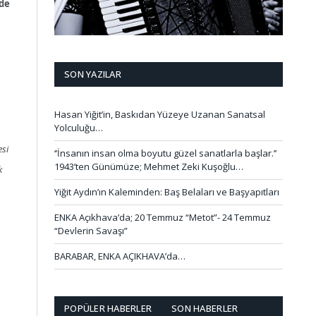
nde
SON YAZILAR
Hasan Yiğit’in, Baskıdan Yüzeye Uzanan Sanatsal
Yolculuğu…
esi
‘’İnsanın insan olma boyutu güzel sanatlarla başlar.’’
1943’ten Günümüze; Mehmet Zeki Kuşoğlu…
k
Yiğit Aydın’ın Kaleminden: Baş Belaları ve Başyapıtları
ENKA Açıkhava’da; 20 Temmuz “Metot”- 24 Temmuz
“Devlerin Savaşı”
BARABAR, ENKA AÇIKHAVA’da…
POPÜLER HABERLER
SON HABERLER