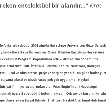
reken entelektüel bir alandır…”
Fırat
de Ankara’da doğdu. 2004 yılında Hacettepe Üniversitesi Güzel Sanatl
yılında Hacettepe Üniversitesi Sosyal Bilimler Enstitüsü Heykel Ana
erlik Erasmus Programı kapsamında 2008 – 2009 eğitim döneminde
ışmalarını sürdürdü. İstanbul, Cenova, Kahire, New York, Bourges,
e ulusal ve uluslararası proje ve sergide yer aldı. Bugüne kadar yurt
dan bu yana ulusal ve uluslararası pek çok uygulamalı Heykel
nisiyatifinin kurucularından olan Fırat Engin’in biri Hacettepe
lü olmak üzere 2 adet ödülü bulunmaktadır. Çok sayıda kurum, kurulu
epe Üniversitesi Sosyal Bilimler Enstitüsü Heykel Ana Sanat dalı Sana