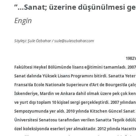
”…Sanat; üzerine düşünülmesi ge
Engin
Söyleşi: Şule Özbahar / sule@suleozbahar.com
1982’
Fakültesi Heykel Bölümünde lisans eğitimini tamamladı. 2007 
Sanat dalında Yüksek Lisans Programını bitirdi. Sanatta Yet
Fransa’da Ecole Nationale Superieure d’Art de Bourges’da çal
İskenderiye, Mardin ve Ankara dahil olmak üzere pek çok kentt
ve yurt dışı toplam 10 kişisel sergi gerçekleştirdi. 2007 yılın
Sempozyumunda yer aldı. 2010 yılında Kitschen Güncel Sanat İ
Üniversitesi Senatosu tarafından verilen Sanatta Teşvik ödü
özel koleksiyonda eserleri yer almaktadır. 2012 yılında Hacett