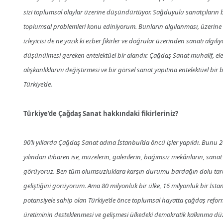
sizi toplumsal olaylar üzerine düşündürtüyor. Sağduyulu sanatçıların b
toplumsal problemleri konu ediniyorum. Bunların algılanması, üzerine
izleyicisi de ne yazık ki ezber fikirler ve doğrular üzerinden sanatı algılı
düşünülmesi gereken entelektüel bir alandır. Çağdaş Sanat muhalif, eleştir
alışkanlıklarını değiştirmesi ve bir görsel sanat yapıtına entelektüel bir 
Türkiye’de.
Türkiye’de Çağdaş Sanat hakkındaki fikirleriniz?
90’lı yıllarda Çağdaş Sanat adına İstanbul’da öncü işler yapıldı. Bunu 20
yılından itibaren ise, müzelerin, galerilerin, bağımsız mekânların, sana
görüyoruz. Ben tüm olumsuzluklara karşın durumu bardağın dolu tarafın
geliştiğini görüyorum. Ama 80 milyonluk bir ülke, 16 milyonluk bir İstan
potansiyele sahip olan Türkiye’de önce toplumsal hayatta çağdaş refo
üretiminin desteklenmesi ve gelişmesi ülkedeki demokratik kalkınma düz