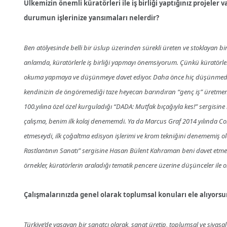
Ülkemizin önemli küratörleri ile iş birliği yaptığınız projele
durumun işlerinize yansımaları nelerdir?
Ben atölyesinde belli bir üslup üzerinden sürekli üreten ve stoklayan b
anlamda, küratörlerle iş birliği yapmayı önemsiyorum. Çünkü küratörler, 
okuma yapmaya ve düşünmeye davet ediyor. Daha önce hiç düşünmediğini
kendinizin de öngöremediği taze heyecan barındıran “genç iş” üretmeni
100.yılına özel özel kurguladığı “DADA: Mutfak bıçağıyla kes!” sergisine
çalışma, benim ilk kolaj denememdi. Ya da Marcus Graf 2014 yılında C
etmeseydi, ilk çoğaltma edisyon işlerimi ve krom tekniğini denememiş o
Rastlantının Sanatı” sergisine Hasan Bülent Kahraman beni davet etmem
örnekler, küratörlerin araladığı tematik pencere üzerine düşünceler ile or
Çalışmalarınızda genel olarak toplumsal konuları ele alıyorsun
Türkiye’de yaşayan bir sanatçı olarak, sanat üretip, toplumsal ve siyasal