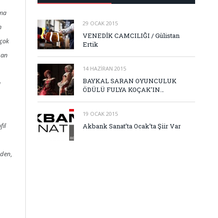
rma
29 OCAK 2015
m
VENEDİK CAMCILIĞI / Gülistan
 çok
Ertik
şan
14 HAZIRAN 2015
BAYKAL SARAN OYUNCULUK
ı
ÖDÜLÜ FULYA KOÇAK’IN…
19 OCAK 2015
fil
Akbank Sanat’ta Ocak’ta Şiir Var
zden,