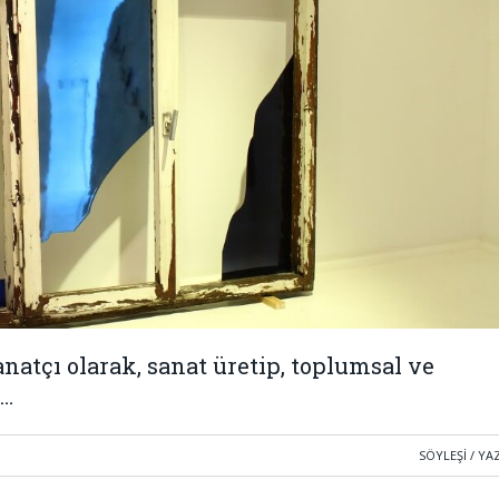
anatçı olarak, sanat üretip, toplumsal ve
’…
SÖYLEŞI / YA