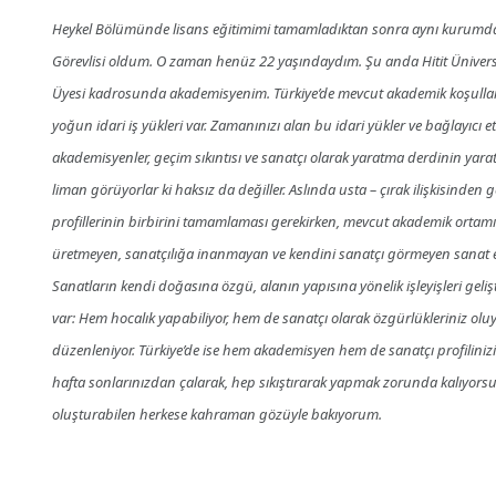
Heykel Bölümünde lisans eğitimimi tamamladıktan sonra aynı kurumda 
Görevlisi oldum. O zaman henüz 22 yaşındaydım. Şu anda Hitit Üniversi
Üyesi kadrosunda akademisyenim. Türkiye’de mevcut akademik koşullar z
yoğun idari iş yükleri var. Zamanınızı alan bu idari yükler ve bağlayıc
akademisyenler, geçim sıkıntısı ve sanatçı olarak yaratma derdinin yaratt
liman görüyorlar ki haksız da değiller. Aslında usta – çırak ilişkisind
profillerinin birbirini tamamlaması gerekirken, mevcut akademik ortamım
üretmeyen, sanatçılığa inanmayan ve kendini sanatçı görmeyen sanat eğit
Sanatların kendi doğasına özgü, alanın yapısına yönelik işleyişleri geliş
var: Hem hocalık yapabiliyor, hem de sanatçı olarak özgürlükleriniz olu
düzenleniyor. Türkiye’de ise hem akademisyen hem de sanatçı profilinizi 
hafta sonlarınızdan çalarak, hep sıkıştırarak yapmak zorunda kalıyor
oluşturabilen herkese kahraman gözüyle bakıyorum.