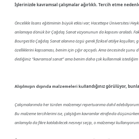
İşlerinizde kavramsal çalışmalar ağırlıklı. Tercih etme nedenle
Öncelikle lisans eğitimimin büyük etkisi var; Hacettepe Üniversitesi Heyk
anlamaya dönük bir Çağdaş Sanat vizyonunun da kapısını araladı. Fa
Bourges’da Çağdaş Sanat alanına özgü gerek fiziksel atölye koşulları, 
özelliklerini kapsaması, benim için çığır açıcıydı. Ama öncesinde şunu d
dediğiniz “kavramsal sanat” ama benim daha çok kullanmak istediğim “
Alışılmışın dışında malzemeleri kull
andığınız görülüyor, bunl
Çalışmalarımda her türden malzemeyi repertuarıma dahil edebiliyorum. 
Bu malzeme tercihlerimi ise, çalıştığım kavramlar etrafında düşünürken b
anlamıyla da fikre katılabilecek nesneyi seçip, o malzemeyi kullanıyorum