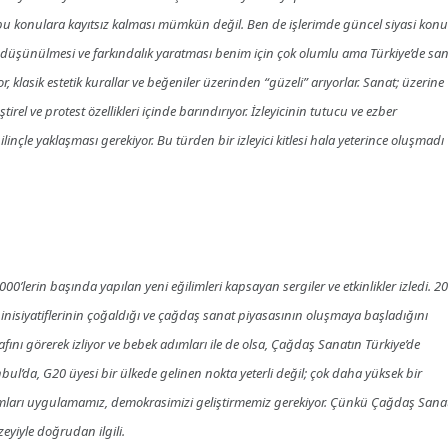
u konulara kayıtsız kalması mümkün değil. Ben de işlerimde güncel siyasi konul
 düşünülmesi ve farkındalık yaratması benim için çok olumlu ama Türkiye’de sa
yor, klasik estetik kurallar ve beğeniler üzerinden “güzeli” arıyorlar. Sanat; üzerine
el ve protest özellikleri içinde barındırıyor. İzleyicinin tutucu ve ezber
bilinçle yaklaşması gerekiyor. Bu türden bir izleyici kitlesi hala yeterince oluşmadı
00’lerin başında yapılan yeni eğilimleri kapsayan sergiler ve etkinlikler izledi. 2
t inisiyatiflerinin çoğaldığı ve çağdaş sanat piyasasının oluşmaya başladığını
ı görerek izliyor ve bebek adımları ile de olsa, Çağdaş Sanatın Türkiye’de
bul’da, G20 üyesi bir ülkede gelinen nokta yeterli değil; çok daha yüksek bir
rmları uygulamamız, demokrasimizi geliştirmemiz gerekiyor. Çünkü Çağdaş Sana
eyiyle doğrudan ilgili.