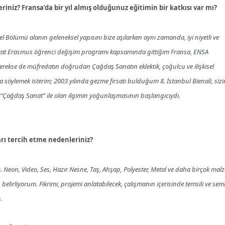
riniz? Fransa’da bir yıl almış olduğunuz eğitimin bir katkısı var mı?
el Bölümü alanın geleneksel yapısını bize aşılarken aynı zamanda, iyi niyetli ve
kat Erasmus öğrenci değişim programı kapsamında gittiğim Fransa, ENSA
gerekse de müfredatın doğrudan Çağdaş Sanatın eklektik, çoğulcu ve ilişkisel
a söylemek isterim; 2003 yılında gezme fırsatı bulduğum 8. İstanbul Bienali, sizi
Çağdaş Sanat” ile olan ilgimin yoğunlaşmasının başlangıcıydı.
arı tercih etme nedenleriniz?
Neon, Video, Ses, Hazır Nesne, Taş, Ahşap, Polyester, Metal ve daha birçok mal
elirliyorum. Fikrimi, projemi anlatabilecek, çalışmanın içerisinde temsili ve sem
.