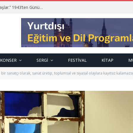
‘’İnsanın insan olma boyutu güzel sanatlarla başlar.’’ 1943’ten Günümüze; Mehmet Zeki Kuşoğlu…
KONSER
SERGI
FESTIVAL
KITAP
M
 bir sanatçı olarak, sanat üretip, toplumsal ve siyasal olaylara kayıtsız kalamazsı