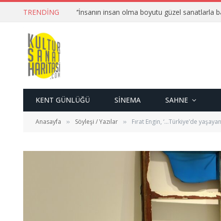
TRENDING
KENT GÜNLÜĞÜ
SINEMA
SAHNE
Anasayfa
Söyleşi / Yazılar
Fırat Engin, ‘…Türkiye’de yaşayan
»
»