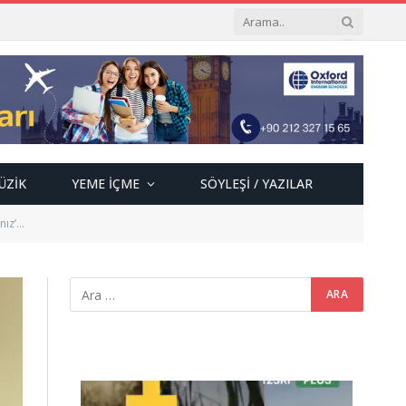
ÜZIK
YEME İÇME
SÖYLEŞI / YAZILAR
nız’…
Video
oynatıcı