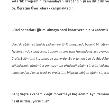
Yeterlik Programını tamamlayan Fırat Engin şu an Hitit Üniv
Dr. Öğretim Üyesi olarak çalışmaktadır.
Güzel Sanatlar Eğitimi almaya nasıl karar verdiniz? Akademik e
Lisedeki eğitim sistemi ile yıldızım bir türlü barışmadı, başarılı bir 
Tiyatrosu’nda çalışıyordu, babam da yine aynı kurumda tiyatro oyuncus
Grafik Bölümünü kazanmış ve okuyordu. Bu ortamda ben de Güzel Sanatl
eğitimlerimin tümünü içeren uzun bir akademik eğitim sürecini (yaklaşı
tamamladım. Alanın teorik ve pratik tüm bilgisini aldığım eğitim sürecin
Genç yaşta Akademik eğitim vermeye başladınız. Aynı zamanda a
nasıl sürdürüyorsunuz?