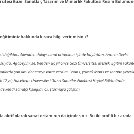
ersitesi Güzel Sanatlar, Tasarım ve Mimarlık Fakültesi Resim Bölümü
ğitiminiz hakkında kısaca bilgi verir misiniz?
öğrenci değildim. Ailemden dolayı sanat ortamının içinde büyüdüm. Annem Devlet
uydu. Ağabeyim ise, benden üç yıl önce Gazi Üniversitesi Mesleki Eğitim Fakült
arda şansımı denemeye karar verdim. Lisans, yüksek lisans ve sanatta yeterli
k 12 yıl) Hacettepe Üniversitesi Güzel Sanatlar Fakültesi Heykel Bölümünde
de kendi sanatçı kişiliğimi oluşturmaya çalıştım.
ktif olarak sanat ortamının da içindesiniz. Bu iki profili bir arada