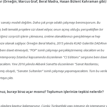
r var (Örneğin; Marcus Graf, Beral Madra, Hasan Bülent Kahraman gibi)
ir sanatçı modeli değilim. Daha çok proje odaklı çalışmayı benimsiyorum. Bu
belli tematik projelere sizi davet ediyor, onun açmış olduğu perspektiften bir
z sürprizli işlerin çıkmasına, üretme olanaklarınızı genişletmeye ve hep
ze olanak sağlıyor. Örneğin Beral Madra, 2015 yılında KUAD Galeri’de DADA’nın
 beni davet etmeseydi, “POF” isimli çalışmayı gerçekleştirmemiş olacaktım ve bu
ontemporary İstanbul kapsamında düzenlenen “CI Editions” sergisine beni dave
lacaktım. Yine 2016 yılında Akbank Sanat’ta düzenlenen “Sanat Rastlantısı,
iş olsaydı, “Sanatın Sultanları” isimli çalışmayı yapamayacaktım. Tüm bu veril
taya çıktı.
uz, burayı biraz açar mısınız? Toplumun işlerinize tepkisi nelerdir?
 olaylara kayıtsız kalamazsınız. Çünkü Türkiye’deki yapı isteseniz de istemeseniz 