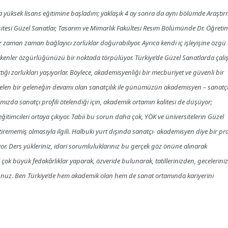
yüksek lisans eğitimine başladım; yaklaşık 4 ay sonra da aynı bölümde Araştı
tesi Güzel Sanatlar, Tasarım ve Mimarlık Fakültesi Resim Bölümünde Dr. Öğreti
aman zaman bağlayıcı zorluklar doğurabiliyor. Ayrıca kendi iç işleyişine özgü
ı etkenler özgürlüğünüzü bir noktada törpülüyor. Türkiye’de Güzel Sanatlarda çalı
ığı zorlukları yaşıyorlar. Böylece, akademisyenliği bir mecburiyet ve güvenli bir
en gelen bir geleneğin devamı olan sanatçılık ile günümüzün akademisyen – sanatç
ızda sanatçı profili ötelendiği için, akademik ortamın kalitesi de düşüyor;
imcileri ortaya çıkıyor. Tabii bu sorun daha çok, YÖK ve üniversitelerin Güzel
tirememiş olmasıyla ilgili. Halbuki yurt dışında sanatçı- akademisyen diye bir pro
yor. Ders yükleriniz, idari sorumluluklarınız bu gerçek göz önüne alınarak
çok büyük fedakârlıklar yaparak, özveride bulunarak, tatillerinizden, gecelerini
sunuz. Ben Türkiye’de hem akademik olan hem de sanat ortamında kariyerini