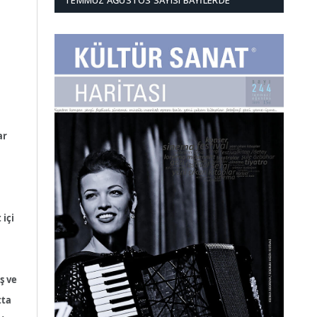
TEMMUZ AĞUSTOS SAYISI BAYILERDE
ar
 içi
ş ve
tta