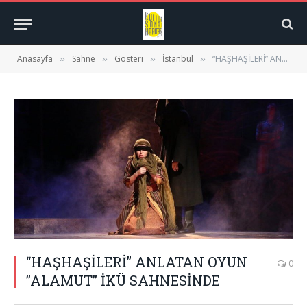
Anasayfa
Sahne
Gösteri
İstanbul
“HAŞHAŞİLERİ” ANLATAN OYUN ”ALAMUT” İKÜ SAHNESİNDE
»
»
»
»
“HAŞHAŞİLERİ” ANLATAN OYUN
0
”ALAMUT” İKÜ SAHNESİNDE