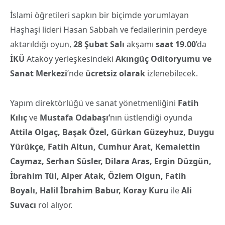
İslami öğretileri sapkın bir biçimde yorumlayan
Haşhaşi lideri Hasan Sabbah ve fedailerinin perdeye
aktarıldığı oyun,
28 Şubat Salı
akşamı
saat 19.00
’da
İKÜ
Ataköy yerleşkesindeki
Akıngüç Oditoryumu ve
Sanat Merkezi
’nde
ücretsiz olarak
izlenebilecek.
Yapım direktörlüğü ve sanat yönetmenliğini
Fatih
Kılıç
ve
Mustafa Odabaşı’
nın üstlendiği oyunda
Attila Olgaç, Başak Özel, Gürkan Güzeyhuz, Duygu
Yürükçe, Fatih Altun, Cumhur Arat, Kemalettin
Caymaz, Serhan Süsler, Dilara Aras, Ergin Düzgün,
İbrahim Tül, Alper Atak, Özlem Olgun, Fatih
Boyalı, Halil İbrahim Babur, Koray Kuru
ile
Ali
Suvacı
rol alıyor.