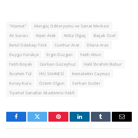
“Alamut”
Akıngüç Oditoryumu ve Sanat Merkezi
Ali Suvacı
Alper Atak
Attila Olgaç
Başak Özel
Betül Odabaşı Törk
Cumhur Arat
Dilara Aras
Duygu Yürükçe
Ergin Düzgün
Fatih Altun
Fatih Boyalı
Gürkan Güzeyhuz
Halil İbrahim Babur
İbrahim Tül
İKÜ SAHNESİ
Kemalettin Caymaz
Koray Kuru
Özlem Olgun
Serhan Süsler
Tiyatral Sanatlar Akademisi Vakfı
Facebook
Twitter
Pinterest
LinkedIn
Tumblr
Email