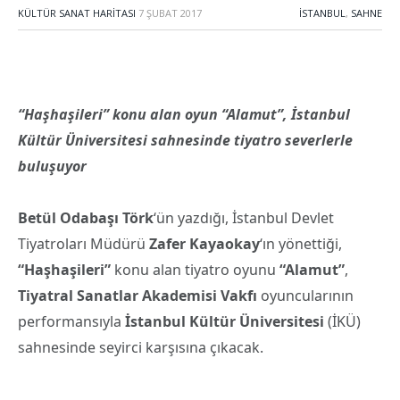
KÜLTÜR SANAT HARITASI
7 ŞUBAT 2017
İSTANBUL
,
SAHNE
“Haşhaşileri” konu alan oyun “Alamut”, İstanbul
Kültür Üniversitesi sahnesinde tiyatro severlerle
buluşuyor
Betül Odabaşı Törk
‘ün yazdığı, İstanbul Devlet
Tiyatroları Müdürü
Zafer Kayaokay
‘ın yönettiği,
“Haşhaşileri”
konu alan tiyatro oyunu
“Alamut”
,
Tiyatral Sanatlar Akademisi Vakfı
oyuncularının
performansıyla
İstanbul Kültür Üniversitesi
(İKÜ)
sahnesinde seyirci karşısına çıkacak.