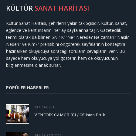
KÜLTÜR
SANAT HARİTASI
Kültür Sanat Haritası, şehirlerin yakın takipçisidir. Kültür, sanat,
eğlence ve kent insanını her ay sayfalarına taşır. Gazetecilik
terimi olarak da bilinen 5N 1K""Ne? Nerede? Ne zaman? Nasıl?
Neden? ve Kim?" prensibini öngörerek sayfalarının konseptini
hazırlarken okuyucuya soracağı soruların cevaplarını verir. Bu
sayede hem okuyucuya yol gösterir, hem de okuyucunun
bilgilenmesine olanak sunar.
POPÜLER HABERLER
29 OCAK 2015
VENEDİK CAMCILIĞI / Gülistan Ertik
14 HAZIRAN 2015