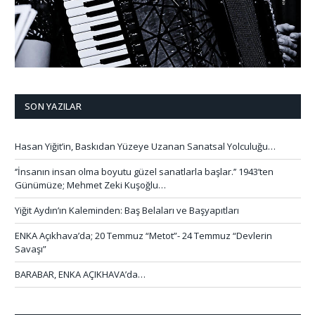
SON YAZILAR
Hasan Yiğit’in, Baskıdan Yüzeye Uzanan Sanatsal Yolculuğu…
‘’İnsanın insan olma boyutu güzel sanatlarla başlar.’’ 1943’ten
Günümüze; Mehmet Zeki Kuşoğlu…
Yiğit Aydın’ın Kaleminden: Baş Belaları ve Başyapıtları
ENKA Açıkhava’da; 20 Temmuz “Metot”- 24 Temmuz “Devlerin
Savaşı”
BARABAR, ENKA AÇIKHAVA’da…