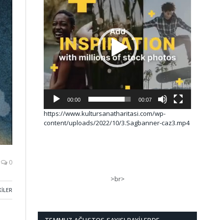
00:00
00:07
https://www.kultursanatharitasi.com/wp-
content/uploads/2022/10/3.Sagbanner-caz3.mp4
0
>br>
KILER