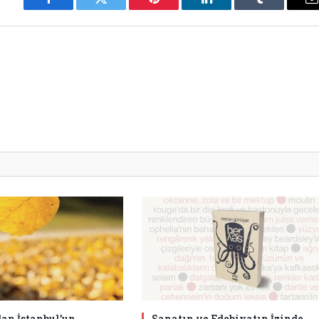
Facebook
Twitter
Pinterest
LinkedIn
Tumblr
E
an İstanbul’un
Sanatın ve Edebiyatın İzinde