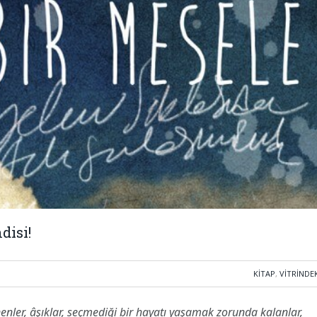
disi!
KITAP
,
VITRINDE
dönenler, âşıklar, seçmediği bir hayatı yaşamak zorunda kalanlar,