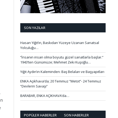
SON YAZILAR
Hasan Yiğit’in, Baskıdan Yüzeye Uzanan Sanatsal
Yolculuğu…
‘’İnsanın insan olma boyutu güzel sanatlarla başlar.’’
1943’ten Günümüze; Mehmet Zeki Kuşoğlu…
Yiğit Aydın’ın Kaleminden: Baş Belaları ve Başyapıtları
ENKA Açıkhava’da; 20 Temmuz “Metot”- 24 Temmuz
“Devlerin Savaşı”
,
BARABAR, ENKA AÇIKHAVA’da…
in
e
POPÜLER HABERLER
SON HABERLER