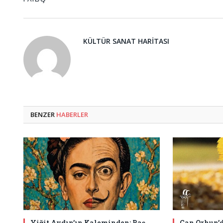
KÜLTÜR SANAT HARITASI
BENZER
HABERLER
Yiğit Aydın’ın Kaleminden: Baş
Can Orhun’d