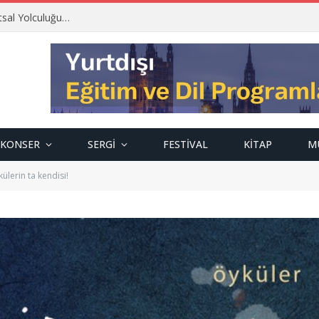
tsal Yolculuğu…
KONSER
SERGI
FESTIVAL
KITAP
M
ülerin ta kendisi!