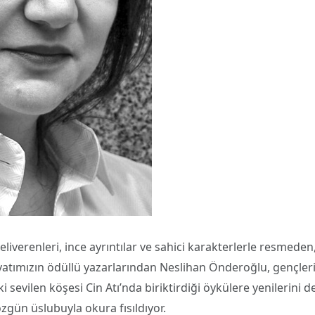
liverenleri, ince ayrıntılar ve sahici karakterlerle resmeden
yatımızın ödüllü yazarlarından Neslihan Önderoğlu, gençler
sevilen köşesi Cin Atı’nda biriktirdiği öykülere yenilerini d
zgün üslubuyla okura fısıldıyor.