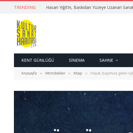
TRENDING
Hasan Yiğit’in, Baskıdan Yüzeye Uzanan Sana
KENT GÜNLÜĞÜ
SINEMA
SAHNE
Anasayfa
Vitrindekiler
Kitap
Hayat, başımıza gelen öyk
»
»
»