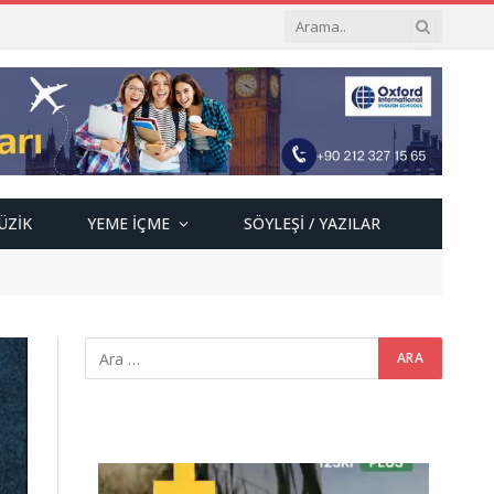
ÜZIK
YEME İÇME
SÖYLEŞI / YAZILAR
Video
oynatıcı