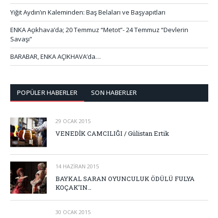
Yiğit Aydın’ın Kaleminden: Baş Belaları ve Başyapıtları
ENKA Açıkhava’da; 20 Temmuz “Metot”- 24 Temmuz “Devlerin
Savaşı”
BARABAR, ENKA AÇIKHAVA’da…
POPÜLER HABERLER
SON HABERLER
29 OCAK 2015
VENEDİK CAMCILIĞI / Gülistan Ertik
14 HAZIRAN 2015
BAYKAL SARAN OYUNCULUK ÖDÜLÜ FULYA
KOÇAK’IN…
30 OCAK 2015