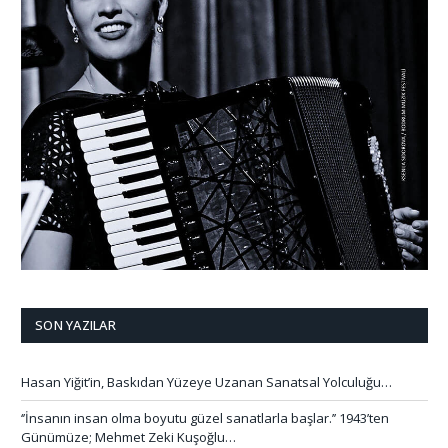
SON YAZILAR
Hasan Yiğit’in, Baskıdan Yüzeye Uzanan Sanatsal Yolculuğu…
‘’İnsanın insan olma boyutu güzel sanatlarla başlar.’’ 1943’ten
Günümüze; Mehmet Zeki Kuşoğlu…