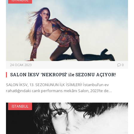
24 OCAK 2023
0
SALON İKSV ‘NEKROPSİ’ ile SEZONU AÇIYOR!
SALON İKSV, 13. SEZONUNUN İLK İSİMLERİ! İstanbul’un ev
rahatlığındaki canlı performans mekânı Salon, 2023’te de…
İSTANBUL