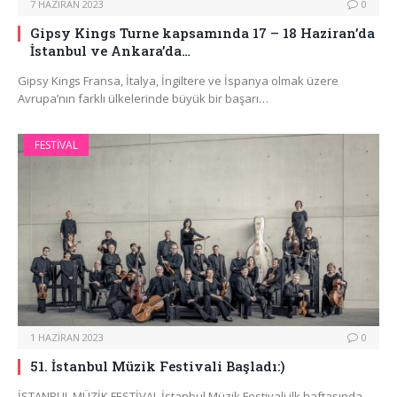
7 HAZIRAN 2023
0
Gipsy Kings Turne kapsamında 17 – 18 Haziran’da
İstanbul ve Ankara’da…
Gipsy Kings Fransa, İtalya, İngiltere ve İspanya olmak üzere
Avrupa’nın farklı ülkelerinde büyük bir başarı…
FESTIVAL
1 HAZIRAN 2023
0
51. İstanbul Müzik Festivali Başladı:)
İSTANBUL MÜZİK FESTİVAL İstanbul Müzik Festivali ilk haftasında