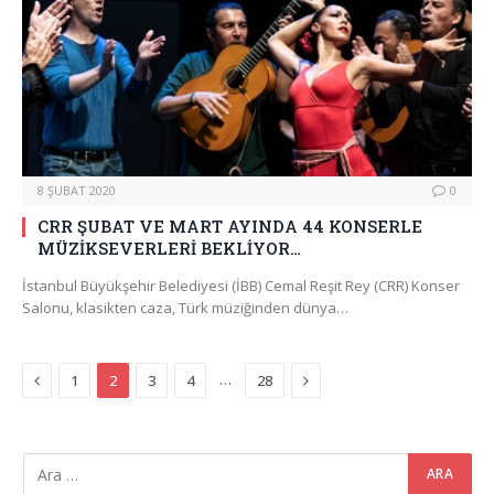
8 ŞUBAT 2020
0
CRR ŞUBAT VE MART AYINDA 44 KONSERLE
MÜZİKSEVERLERİ BEKLİYOR…
İstanbul Büyükşehir Belediyesi (İBB) Cemal Reşit Rey (CRR) Konser
Salonu, klasikten caza, Türk müziğinden dünya…
Previous
Next
…
1
2
3
4
28