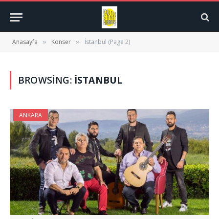
Anasayfa
Konser
İstanbul (Page 2)
»
»
BROWSING:
İSTANBUL
ANKARA