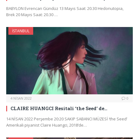
BABYLON Evrencan Gündüz 13 Mayıs Saat: 20.30 Hedonutopia,
Brek 20 Mayıs Saat: 20.30 …
İSTANBUL
4 NISAN 2022
0
CLAIRE HUANGCI Resitali ‘the Seed’ de…
14 NİSAN 2022 Perşembe 20:20 SAKIP SABANCI MÜZESİ ‘the Seed’
Amerikalı piyanist Claire Huangci, 2018’de…