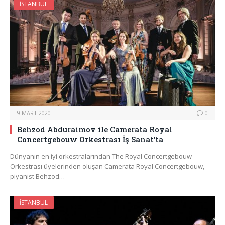
İSTANBUL
9 MART 2020
0
Behzod Abduraimov ile Camerata Royal
Concertgebouw Orkestrası İş Sanat’ta
Dünyanın en iyi orkestralarından The Royal Concertgebouw
Orkestrası üyelerinden oluşan Camerata Royal Concertgebouw,
piyanist Behzod…
İSTANBUL