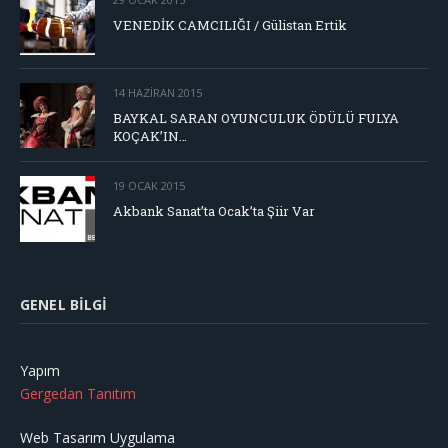
VENEDİK CAMCILIĞI / Gülistan Ertik
14 HAZIRAN 2015
BAYKAL SARAN OYUNCULUK ÖDÜLÜ FULYA
KOÇAK’IN…
19 OCAK 2015
Akbank Sanat’ta Ocak’ta Şiir Var
GENEL BILGI
Yapım
Gergedan Tanıtım
Web Tasarım Uygulama