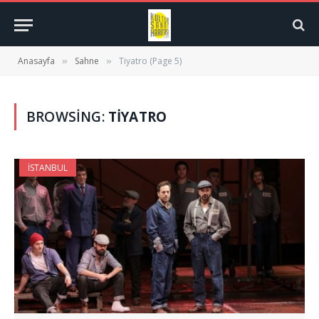
Anasayfa
Sahne
Tiyatro (Page 5)
»
»
BROWSING:
TIYATRO
İSTANBUL