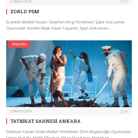
2 MAYIS 2019
0
ZORLU PSM
Esaretin Bedeli Yazan: Stephen King Yönetmen: Şakir Gürzumar
Oyuncular: Kerem Alışık, Kaan Taşaner, İştar Gökseven,…
ANKARA
2 MAYIS 2019
0
TATBİKAT SAHNESİ ANKARA
Delirium Yazan: Enda Walsh Yönetmen: Elvin Beşikçioğlu Oyuncular:
Ömer Akgüllü, Melih Efeçınar, Dilan Düzgüner, Metehan…