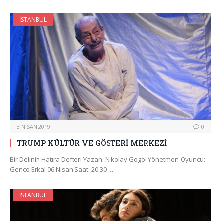
İSTANBUL
3 NISAN 2019
0
TRUMP KÜLTÜR VE GÖSTERİ MERKEZİ
Bir Delinin Hatıra Defteri Yazan: Nikolay Gogol Yönetmen-Oyuncu:
Genco Erkal 06 Nisan Saat: 20.30 …
İSTANBUL