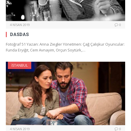
4 NISAN 2019
0
DASDAS
Fotoğraf 51 Yazan: Anna Ziegler Yönetmen: Çağ Çalışkur Oyuncular:
Funda Eryiğit, Cem Avnayim, Orçun Soytürk,…
İSTANBUL
4 NISAN 2019
0