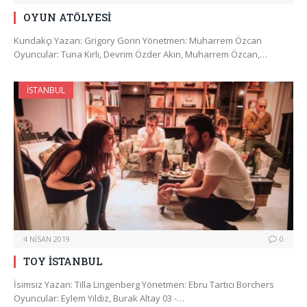
OYUN ATÖLYESİ
Kundakçı Yazan: Grigory Gorin Yönetmen: Muharrem Özcan
Oyuncular: Tuna Kırlı, Devrim Özder Akın, Muharrem Özcan,…
İSTANBUL
4 NISAN 2019
0
TOY İSTANBUL
İsimsiz Yazan: Tilla Lingenberg Yönetmen: Ebru Tartıcı Borchers
Oyuncular: Eylem Yıldız, Burak Altay 03 -…