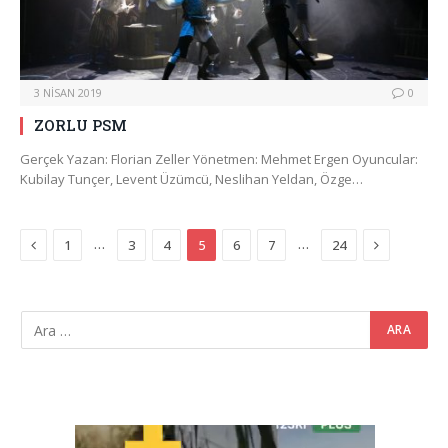
3 NISAN 2019
0
ZORLU PSM
Gerçek Yazan: Florian Zeller Yönetmen: Mehmet Ergen Oyuncular:
Kubilay Tunçer, Levent Üzümcü, Neslihan Yeldan, Özge…
Previous
Next
…
…
1
3
4
5
6
7
24
Video