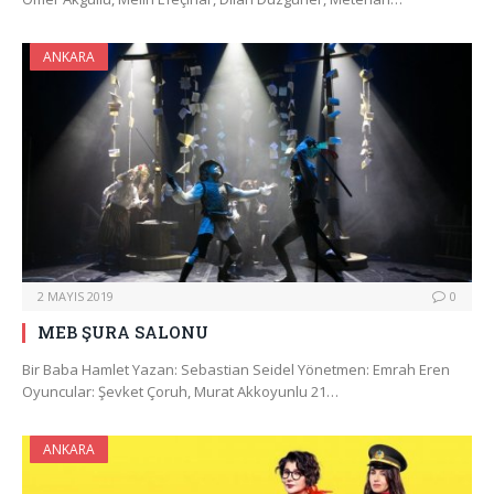
ANKARA
2 MAYIS 2019
0
MEB ŞURA SALONU
Bir Baba Hamlet Yazan: Sebastian Seidel Yönetmen: Emrah Eren
Oyuncular: Şevket Çoruh, Murat Akkoyunlu 21…
ANKARA