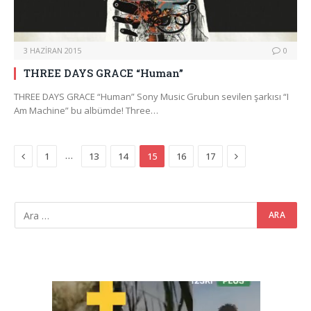
3 HAZIRAN 2015
0
THREE DAYS GRACE “Human”
THREE DAYS GRACE “Human” Sony Music Grubun sevilen şarkısı “I
Am Machine” bu albümde! Three…
Previous
Next
…
1
13
14
15
16
17
Video
oynatıcı