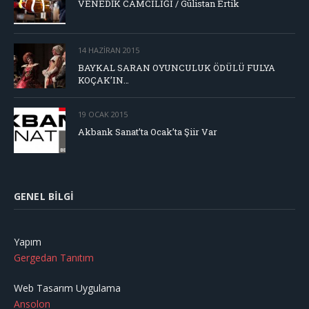
VENEDİK CAMCILIĞI / Gülistan Ertik
14 HAZIRAN 2015
BAYKAL SARAN OYUNCULUK ÖDÜLÜ FULYA
KOÇAK’IN…
19 OCAK 2015
Akbank Sanat’ta Ocak’ta Şiir Var
GENEL BILGI
Yapım
Gergedan Tanıtım
Web Tasarım Uygulama
Ansolon