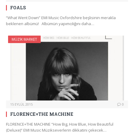
FOALS
“What Went Down” EMI Music Oxfordshire beşlisinin merakla
beklenen albümü! Albümün yapımcılığını daha…
MÜZIK MARKET
15 EYLÜL 2015
0
FLORENCE+THE MACHINE
FLORENCE+THE MACHINE “How Big, How Blue, How Beautiful
(Deluxe)” EMI Music Müzikseverlerin dikkatini çekecek…