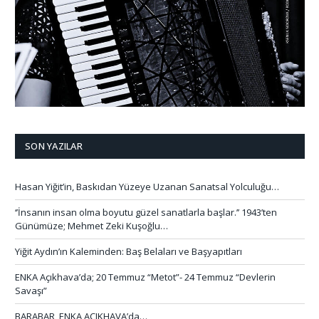
SON YAZILAR
Hasan Yiğit’in, Baskıdan Yüzeye Uzanan Sanatsal Yolculuğu…
‘’İnsanın insan olma boyutu güzel sanatlarla başlar.’’ 1943’ten
Günümüze; Mehmet Zeki Kuşoğlu…
Yiğit Aydın’ın Kaleminden: Baş Belaları ve Başyapıtları
ENKA Açıkhava’da; 20 Temmuz “Metot”- 24 Temmuz “Devlerin
Savaşı”
BARABAR, ENKA AÇIKHAVA’da…