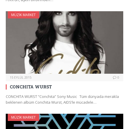
MÜZIK MARKET
15 EYLÜL 2015
0
CONCHITA WURST
CONCHITA WURST “Conchita” Sony Music Tüm dünyada merakla
beklenen albüm Conchita Wurst, AIDS’le mücadele…
MÜZIK MARKET