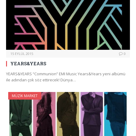
15 EYLÜL 2015
0
YEARS&YEARS
YEARS&YEARS “Communion” EMI Music Years&Years yeni albümü
ile adından çok söz ettirecek! Dünya…
MÜZIK MARKET