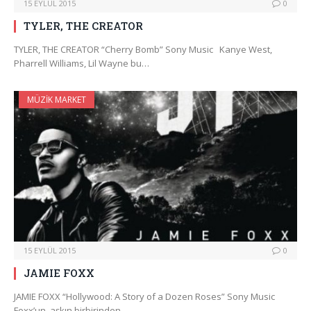
15 EYLÜL 2015
0
TYLER, THE CREATOR
TYLER, THE CREATOR “Cherry Bomb” Sony Music Kanye West,
Pharrell Williams, Lil Wayne bu…
MÜZIK MARKET
15 EYLÜL 2015
0
JAMIE FOXX
JAMIE FOXX “Hollywood: A Story of a Dozen Roses” Sony Music
Foxx’un, aşkın birbirinden…