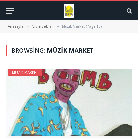
Anasayfa
Vitrindekiler
Müzik Market (Page 15)
»
»
BROWSING:
MÜZIK MARKET
MÜZIK MARKET