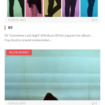
15 EYLÜL 2015
0
R5
R5 “Sometime Last Night” EMI Music R5’ten yepyeni bir albüm…
Pop-Rock’ın önemli isimlerinden…
MÜZIK MARKET
15 EYLÜL 2015
0