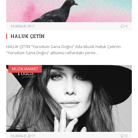
14 ARALIK 2017
0
HALUK ÇETİN
HALUK ÇETİN “Yürüdüm Sana Doğru” Ada Müzik Haluk Çetin’in
“Yürüdüm Sana Doğru” albümü raflardaki yerini…
MÜZIK MARKET
14 ARALIK 2017
0