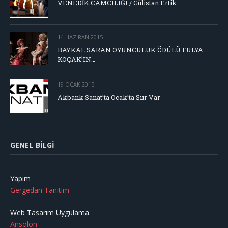
VENEDİK CAMCILIĞI / Gülistan Ertik
14 HAZIRAN 2015
BAYKAL SARAN OYUNCULUK ÖDÜLÜ FULYA
KOÇAK’IN…
19 OCAK 2015
Akbank Sanat’ta Ocak’ta Şiir Var
GENEL BILGI
Yapım
Gergedan Tanıtım
Web Tasarım Uygulama
Ansolon