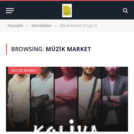
Anasayfa
Vitrindekiler
Müzik Market (Page 5)
»
»
BROWSING:
MÜZIK MARKET
MÜZIK MARKET