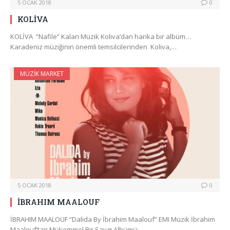
5 OCAK 2018
0
KOLİVA
KOLİVA “Nafile” Kalan Müzik Koliva’dan harika bir albüm…
Karadeniz müziğinin önemli temsilcilerinden Koliva,…
MÜZIK MARKET
5 OCAK 2018
0
İBRAHIM MAALOUF
İBRAHIM MAALOUF “Dalida By İbrahim Maalouf” EMI Müzik İbrahim
Maalouf’tan Mükemmel Bir Saygı Albümü:…