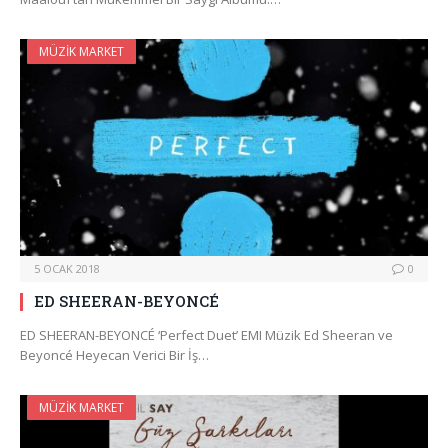
MÜZIK MARKET
5 OCAK 2018
0
ED SHEERAN-BEYONCÉ
ED SHEERAN-BEYONCÉ ‘Perfect Duet’ EMI Müzik Ed Sheeran ve
Beyoncé Heyecan Verici Bir İş…
MÜZIK MARKET