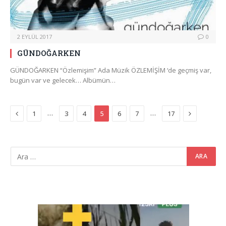
2 EYLÜL 2017
0
GÜNDOĞARKEN
GÜNDOĞARKEN “Özlemişim” Ada Müzik ÖZLEMİŞİM ‘de geçmiş var,
bugün var ve gelecek… Albümün…
Previous
Next
…
…
1
3
4
5
6
7
17
Video
oynatıcı