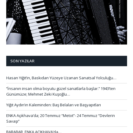
SON YAZILAR
Hasan Yiğit’in, Baskıdan Yüzeye Uzanan Sanatsal Yolculuğu…
‘’İnsanın insan olma boyutu güzel sanatlarla başlar.’’ 1943’ten
Günümüze; Mehmet Zeki Kuşoğlu…
Yiğit Aydın’ın Kaleminden: Baş Belaları ve Başyapıtları
ENKA Açıkhava’da; 20 Temmuz “Metot”- 24 Temmuz “Devlerin
Savaşı”
BARABAR, ENKA AÇIKHAVA’da…