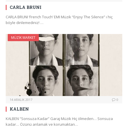
CARLA BRUNI
CARLA BRUNI ‘French Touch’ EMI Müzik “Enjoy The Silence” ı hiç
böyle dinlemediniz! …
MÜZIK MARKET
14 ARALIK 2017
0
KALBEN
KALBEN “Sonsuza Kadar” Garaj Müzik Hiç ölmeden… Sonsuza
kadar… Özünü anlamak ve korumaktan…