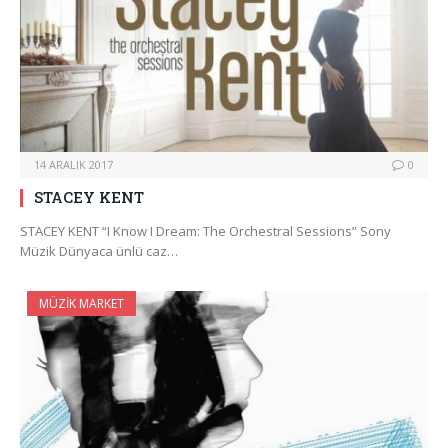
14 ARALIK 2017
0
STACEY KENT
STACEY KENT “I Know I Dream: The Orchestral Sessions” Sony
Müzik Dünyaca ünlü caz…
MÜZIK MARKET