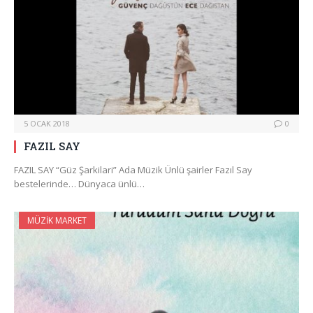
5 OCAK 2018
0
FAZIL SAY
FAZIL SAY “Güz Şarkilari” Ada Müzik Ünlü şairler Fazıl Say
bestelerinde… Dünyaca ünlü…
MÜZIK MARKET