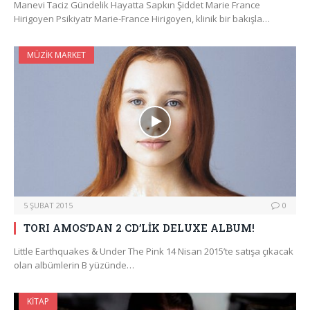
Manevi Taciz Gündelik Hayatta Sapkın Şiddet Marie France
Hirigoyen Psikiyatr Marie-France Hirigoyen, klinik bir bakışla…
MÜZIK MARKET
5 ŞUBAT 2015
0
TORI AMOS’DAN 2 CD’LİK DELUXE ALBUM!
Little Earthquakes & Under The Pink 14 Nisan 2015’te satışa çıkacak
olan albümlerin B yüzünde…
KITAP