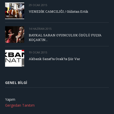
29 OCAK 2015
VENEDİK CAMCILIĞI / Gülistan Ertik
14 HAZIRAN 2015
BAYKAL SARAN OYUNCULUK ÖDÜLÜ FULYA
KOÇAK’IN…
19 OCAK 2015
Akbank Sanat’ta Ocak’ta Şiir Var
GENEL BILGI
Yapım
Gergedan Tanıtım