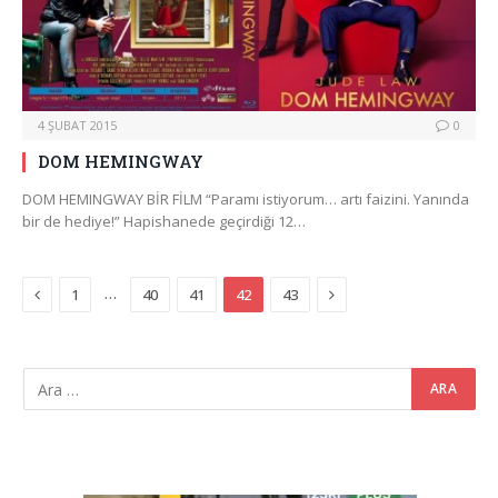
4 ŞUBAT 2015
0
DOM HEMINGWAY
DOM HEMINGWAY BİR FİLM “Paramı istiyorum… artı faizini. Yanında
bir de hediye!” Hapishanede geçirdiği 12…
Previous
Next
…
1
40
41
42
43