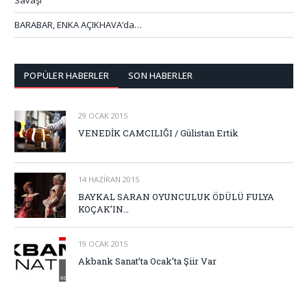
Savaşı”
BARABAR, ENKA AÇIKHAVA’da…
POPÜLER HABERLER
SON HABERLER
29 OCAK 2015
VENEDİK CAMCILIĞI / Gülistan Ertik
14 HAZIRAN 2015
BAYKAL SARAN OYUNCULUK ÖDÜLÜ FULYA
KOÇAK’IN…
19 OCAK 2015
Akbank Sanat’ta Ocak’ta Şiir Var