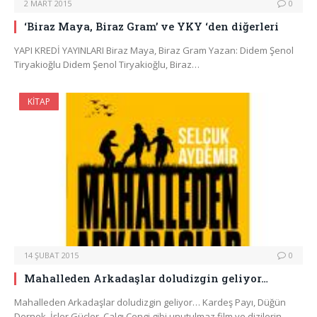
2 MART 2015
0
‘Biraz Maya, Biraz Gram’ ve YKY ‘den diğerleri
YAPI KREDİ YAYINLARI Biraz Maya, Biraz Gram Yazan: Didem Şenol
Tiryakioğlu Didem Şenol Tiryakioğlu, Biraz…
KITAP
14 ŞUBAT 2015
0
Mahalleden Arkadaşlar doludizgin geliyor…
Mahalleden Arkadaşlar doludizgin geliyor… Kardeş Payı, Düğün
Dernek, İşler Güçler, Çalgı Çengi gibi unutulmaz film ve dizilerin…