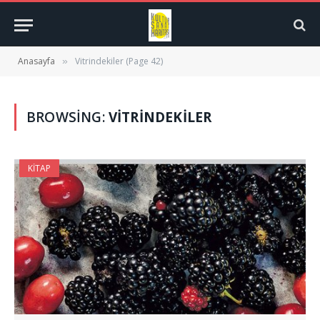
Anasayfa
Vitrindekiler (Page 42)
»
BROWSING:
VITRINDEKILER
KITAP