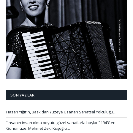
SON YAZILAR
Hasan Yiğit’in, Baskıdan Yüzeye Uzanan Sanatsal Yolculuğu…
‘’İnsanın insan olma boyutu güzel sanatlarla başlar.’’ 1943’ten
Günümüze; Mehmet Zeki Kuşoğlu…