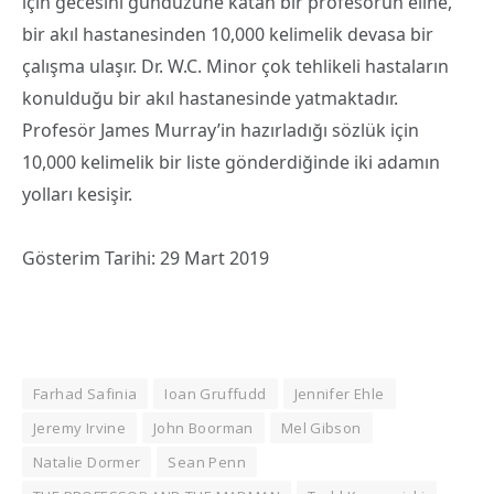
için gecesini gündüzüne katan bir profesörün eline,
bir akıl hastanesinden 10,000 kelimelik devasa bir
çalışma ulaşır. Dr. W.C. Minor çok tehlikeli hastaların
konulduğu bir akıl hastanesinde yatmaktadır.
Profesör James Murray’in hazırladığı sözlük için
10,000 kelimelik bir liste gönderdiğinde iki adamın
yolları kesişir.
Gösterim Tarihi: 29 Mart 2019
Farhad Safinia
Ioan Gruffudd
Jennifer Ehle
Jeremy Irvine
John Boorman
Mel Gibson
Natalie Dormer
Sean Penn