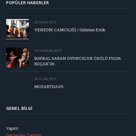
POPÜLER HABERLER
29 OCAK 2015
VENEDİK CAMCILIĞI / Gülistan Ertik
14 HAZIRAN 2015
BAYKAL SARAN OYUNCULUK ÖDÜLÜ FULYA
KOÇAK’IN…
30 OCAK 2015
MOZARTHAUS
GENEL BILGI
Yapım
Gergedan Tanıtım