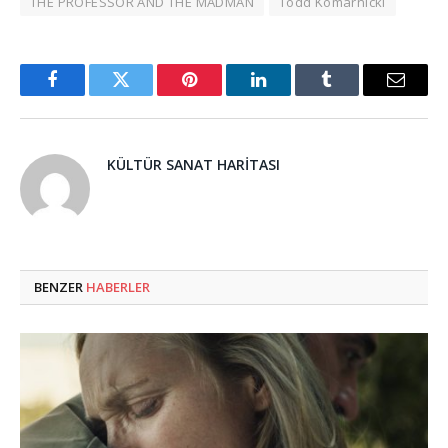
THE PROFESSOR AND THE MADMAN
Todd Komarnicki
Facebook
Twitter
Pinterest
LinkedIn
Tumblr
Email
KÜLTÜR SANAT HARITASI
BENZER
HABERLER