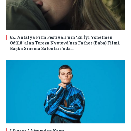
62. Antalya Film Festivali’nin ‘En İyi Yönetmen
Ödülü’ alan Tereza Nvotová’nın Father (Baba) Filmi,
Başka Sinema Salonları’nda…
I Swear / Ağzımdan Kaçtı