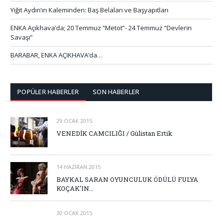
Yiğit Aydın’ın Kaleminden: Baş Belaları ve Başyapıtları
ENKA Açıkhava’da; 20 Temmuz “Metot”- 24 Temmuz “Devlerin
Savaşı”
BARABAR, ENKA AÇIKHAVA’da…
POPÜLER HABERLER
SON HABERLER
29 OCAK 2015
VENEDİK CAMCILIĞI / Gülistan Ertik
14 HAZIRAN 2015
BAYKAL SARAN OYUNCULUK ÖDÜLÜ FULYA
KOÇAK’IN…
30 OCAK 2015