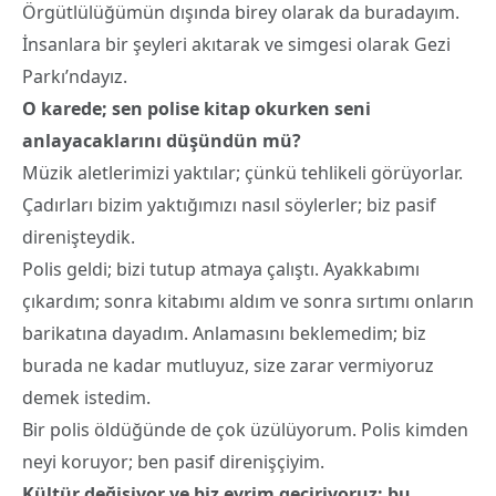
Örgütlülüğümün dışında birey olarak da buradayım.
İnsanlara bir şeyleri akıtarak ve simgesi olarak Gezi
Parkı’ndayız.
O karede; sen polise kitap okurken seni
anlayacaklarını düşündün mü?
Müzik aletlerimizi yaktılar; çünkü tehlikeli görüyorlar.
Çadırları bizim yaktığımızı nasıl söylerler; biz pasif
direnişteydik.
Polis geldi; bizi tutup atmaya çalıştı. Ayakkabımı
çıkardım; sonra kitabımı aldım ve sonra sırtımı onların
barikatına dayadım. Anlamasını beklemedim; biz
burada ne kadar mutluyuz, size zarar vermiyoruz
demek istedim.
Bir polis öldüğünde de çok üzülüyorum. Polis kimden
neyi koruyor; ben pasif direnişçiyim.
Kültür değişiyor ve biz evrim geçiriyoruz; bu