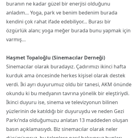
buranın ne kadar güzel bir enerjisi olduğunu
anladım… Yoga, park ve benim bedenim burada
kendini çok rahat ifade edebiliyor… Burası bir
özgürlük alanı; yoga meğer burada bunu yapmak için
varmış…
Haşmet Topaloğlu (Sinemacılar Derneği)
Sinemacılar olarak buradayız. Çadırımızı ikinci hafta
kurduk ama öncesinde herkes kişisel olarak destek
verdi. İki ayrı duyurumuz oldu bir tanesi, AKM önünde
okundu ki bu medyanın tavrına yönelik bir eleştiriydi.
İkinci duyuru ise, sinema ve televizyonun bilinen
yüzlerinin de katıldığı bir duyuruydu ve neden Gezi
Parkı’nda olduğumuzu anlatan 13 maddeden oluşan
basın açıklamasıydı. Biz sinemacılar olarak neler
düşünüyoruz, bu taleplere nasıl bakıyoruz bunları