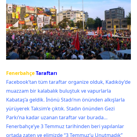
Fenerbahçe
Taraftarı
Facebook’tan tüm taraftar organize olduk, Kadıköy’de
muazzam bir kalabalık buluştuk ve vapurlarla
Kabataş’a geldik. İnönü Stadı’nın önünden alkışlarla
yürüyerek Taksim’e çıktık. Stadın önünden Gezi
Parkı’na kadar uzanan taraftar var burada…
Fenerbahçe’ye 3 Temmuz tarihinden beri yapılanlar
ortada zaten ve elimizde “3 Temmuz’u Unutmadık”