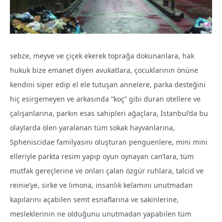
sebze, meyve ve çiçek ekerek toprağa dokunanlara, hak
hukuk bize emanet diyen avukatlara, çocuklarının önüne
kendini siper edip el ele tutuşan annelere, parka desteğini
hiç esirgemeyen ve arkasında “koç” gibi duran otellere ve
çalışanlarına, parkın esas sahipleri ağaçlara, İstanbul’da bu
olaylarda ölen yaralanan tüm sokak hayvanlarına,
Spheniscidae familyasını oluşturan penguenlere, mini mini
elleriyle parkta resim yapıp oyun oynayan can’lara, tüm
mutfak gereçlerine ve onları çalan özgür ruhlara, talcid ve
reinie’ye, sirke ve limona, insanlık kelamını unutmadan
kapılarını açabilen semt esnaflarına ve sakinlerine,
mesleklerinin ne olduğunu unutmadan yapabilen tüm