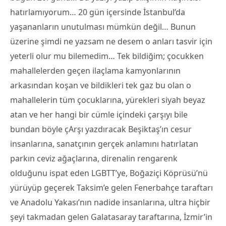
hatırlamıyorum… 20 gün içersinde İstanbul’da
yaşananların unutulması mümkün değil… Bunun
üzerine şimdi ne yazsam ne desem o anları tasvir için
yeterli olur mu bilemedim… Tek bildiğim; çocukken
mahallelerden geçen ilaçlama kamyonlarının
arkasından koşan ve bildikleri tek gaz bu olan o
mahallelerin tüm çocuklarına, yürekleri siyah beyaz
atan ve her hangi bir cümle içindeki çarşıyı bile
bundan böyle çArşı yazdıracak Beşiktaş’ın cesur
insanlarına, sanatçının gerçek anlamını hatırlatan
parkın ceviz ağaçlarına, direnalin rengarenk
olduğunu ispat eden LGBTT’ye, Boğaziçi Köprüsü’nü
yürüyüp geçerek Taksim’e gelen Fenerbahçe taraftarı
ve Anadolu Yakası’nın nadide insanlarına, ultra hiçbir
şeyi takmadan gelen Galatasaray taraftarına, İzmir’in