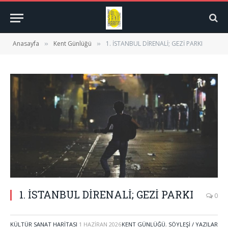
Anasayfa
Kent Günlüğü
1. İSTANBUL DİRENALİ; GEZİ PARKI
»
»
1. İSTANBUL DİRENALİ; GEZİ PARKI
0
KÜLTÜR SANAT HARITASI
1 HAZIRAN 2026
KENT GÜNLÜĞÜ
,
SÖYLEŞI / YAZILAR