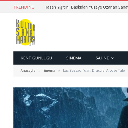
TRENDING
Hasan Yiğit’in, Baskıdan Yüzeye Uzanan Sana
KENT GÜNLÜĞÜ
SINEMA
SAHNE
Anasayfa
Sinema
Luc Bessaon’dan, Dracula: A Love Tale
»
»