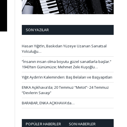
SON YAZILAR
Hasan Yiğit’in, Baskıdan Yüzeye Uzanan Sanatsal
Yolculuğu…
‘’İnsanın insan olma boyutu güzel sanatlarla başlar.’’
1943’ten Günümüze; Mehmet Zeki Kuşoğlu…
Yiğit Aydın’ın Kaleminden: Baş Belaları ve Başyapıtları
ENKA Açıkhava’da; 20 Temmuz “Metot”- 24 Temmuz
“Devlerin Savaşı”
BARABAR, ENKA AÇIKHAVA’da…
POPÜLER HABERLER
SON HABERLER