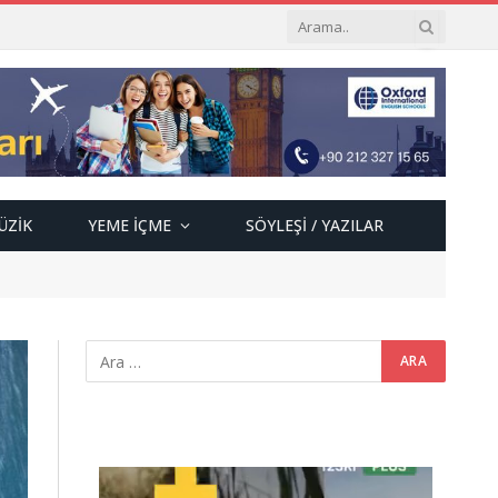
ÜZIK
YEME İÇME
SÖYLEŞI / YAZILAR
Video
oynatıcı