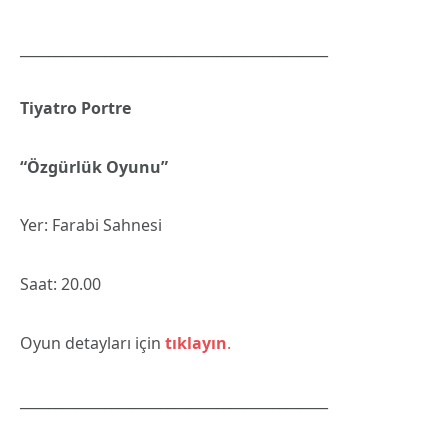
____________________________________________
Tiyatro Portre
“Özgürlük Oyunu”
Yer: Farabi Sahnesi
Saat: 20.00
Oyun detayları için
tıklayın
.
____________________________________________