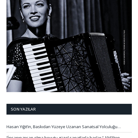
SON YAZILAR
Hasan Yiğit’in, Baskıdan Yüzeye Uzanan Sanatsal Yolculuğu…
‘’İnsanın insan olma boyutu güzel sanatlarla başlar.’’ 1943’ten