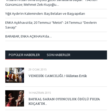
Günümüze; Mehmet Zeki Kuşoğlu…
Yiğit Aydın’ın Kaleminden: Baş Belaları ve Başyapıtları
ENKA Açıkhava’da; 20 Temmuz “Metot”- 24 Temmuz “Devlerin
Savaşı”
BARABAR, ENKA AÇIKHAVA’da…
POPÜLER HABERLER
SON HABERLER
29 OCAK 2015
VENEDİK CAMCILIĞI / Gülistan Ertik
14 HAZIRAN 2015
BAYKAL SARAN OYUNCULUK ÖDÜLÜ FULYA
KOÇAK’IN…