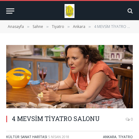
Anasayfa
Sahne
Tiyatro
Ankara
4 MEVSİM TİYATRO SALONU
»
»
»
»
4 MEVSİM TİYATRO SALONU
0
KÜLTÜR SANAT HARITASI
5 NISAN 2018
ANKARA
,
TIYATRO