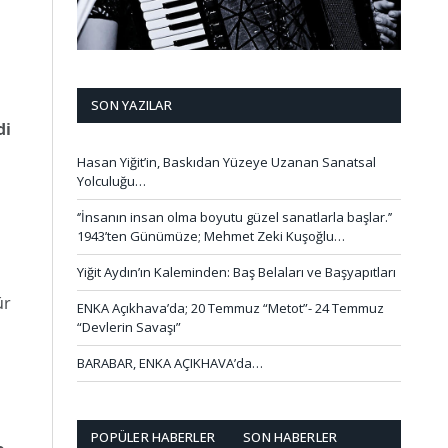
SON YAZILAR
di
Hasan Yiğit’in, Baskıdan Yüzeye Uzanan Sanatsal
Yolculuğu…
‘’İnsanın insan olma boyutu güzel sanatlarla başlar.’’
1943’ten Günümüze; Mehmet Zeki Kuşoğlu…
Yiğit Aydın’ın Kaleminden: Baş Belaları ve Başyapıtları
ür
ENKA Açıkhava’da; 20 Temmuz “Metot”- 24 Temmuz
“Devlerin Savaşı”
BARABAR, ENKA AÇIKHAVA’da…
POPÜLER HABERLER
SON HABERLER