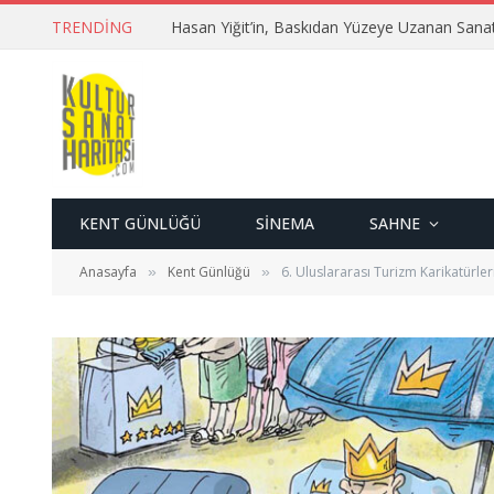
TRENDING
Hasan Yiğit’in, Baskıdan Yüzeye Uzanan Sana
KENT GÜNLÜĞÜ
SINEMA
SAHNE
Anasayfa
Kent Günlüğü
6. Uluslararası Turizm Karikatürleri
»
»