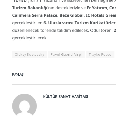
TUYED
(Turizm Yazarları ve Gazetecileri Derneği) ile
Turizm Bakanlığı’
nın destekleriyle ve
Er Yatırım
,
Con
Calimera Serra Palace, Beze Global, IC Hotels Gre
gerçekleştirilen
6. Uluslararası Turizm Karikatürler
düzenlenecek törende takdim edilecek. Ödül töreni
gerçekleştirilecek.
Oleksy Kustovsky
Pavel Gabriel Virgil
Trayko Popov
PAYLAŞ
KÜLTÜR SANAT HARITASI