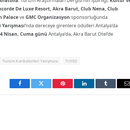
Anatolia
: Turizm Araştırmaları Dergisi’nin işbirliği,
Kültür v
corde De Luxe Resort,
Akra Barut,
Club Nena, Club
en Palace
ve
GMC Organizasyon
sponsorluğunda
i Yarışması’
nda dereceye girenlere ödülleri Antalya’da
24 Nisan, Cuma günü
Antalya’da, Akra Barut Otel’de
Turizm Karikatürleri Yarışması
TUYED
Facebook
Twitter
Pinterest
LinkedIn
Tumblr
E