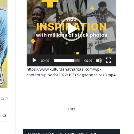
00:00
00:07
https://www.kultursanatharitasi.com/wp-
content/uploads/2022/10/3.Sagbanner-caz3.mp4
0
>br>
LÜĞÜ