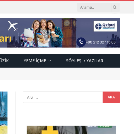
ÜZIK
YEME İÇME
SÖYLEŞI / YAZILAR
Video
oynatıcı