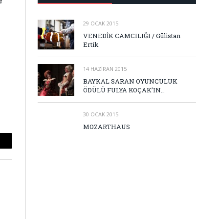
e
29 OCAK 2015
VENEDİK CAMCILIĞI / Gülistan
Ertik
14 HAZIRAN 2015
BAYKAL SARAN OYUNCULUK
ÖDÜLÜ FULYA KOÇAK’IN…
30 OCAK 2015
MOZARTHAUS
mail