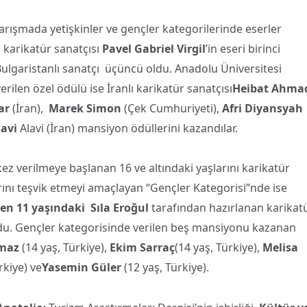
yarışmada yetişkinler ve gençler kategorilerinde eserler
karikatür sanatçısı
Pavel Gabriel Virgil
’in eseri birinci
 Bulgaristanlı sanatçı üçüncü oldu. Anadolu Üniversitesi
ilen özel ödülü ise İranlı karikatür sanatçısı
Heibat Ahma
ar
(İran),
Marek Simon
(Çek Cumhuriyeti),
Afri Diyansyah
avi
Alavi (İran) mansiyon ödüllerini kazandılar.
k kez verilmeye başlanan 16 ve altındaki yaşlarını karikatür
rını teşvik etmeyi amaçlayan “Gençler Kategorisi”nde ise
den 11 yaşındaki
Sıla Eroğul
tarafından hazırlanan karikat
ldu. Gençler kategorisinde verilen beş mansiyonu kazanan
lmaz
(14 yaş, Türkiye),
Ekim Sarraç
(14 yaş, Türkiye),
Melisa
rkiye) ve
Yasemin Güler
(12 yaş, Türkiye).