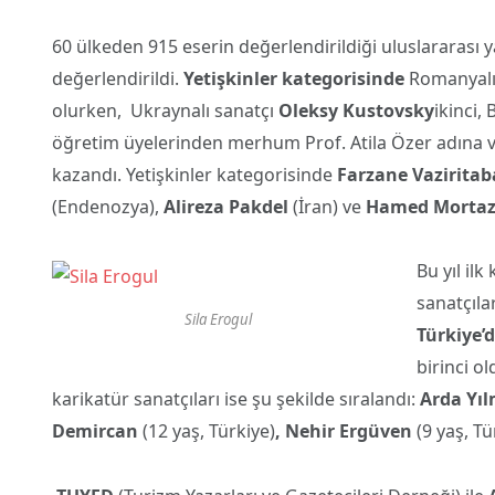
60 ülkeden 915 eserin değerlendirildiği uluslararası 
değerlendirildi.
Yetişkinler kategorisinde
Romanyalı 
olurken, Ukraynalı sanatçı
Oleksy Kustovsky
ikinci,
öğretim üyelerinden merhum Prof. Atila Özer adına ver
kazandı. Yetişkinler kategorisinde
Farzane Vaziritab
(Endenozya),
Alireza Pakdel
(İran) ve
Hamed Mortaz
Bu yıl il
sanatçıla
Sila Erogul
Türkiye’
birinci o
karikatür sanatçıları ise şu şekilde sıralandı:
Arda Yı
Demircan
(12 yaş, Türkiye)
, Nehir Ergüven
(9 yaş, Tü