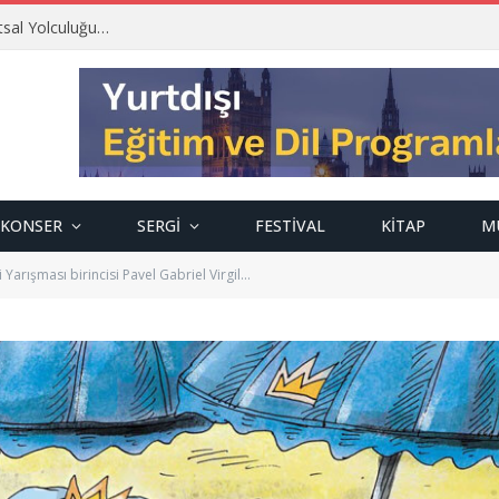
tsal Yolculuğu…
KONSER
SERGI
FESTIVAL
KITAP
M
 Yarışması birincisi Pavel Gabriel Virgil…