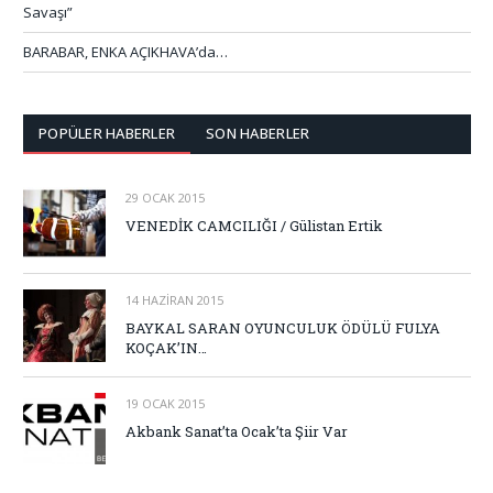
Savaşı”
BARABAR, ENKA AÇIKHAVA’da…
POPÜLER HABERLER
SON HABERLER
29 OCAK 2015
VENEDİK CAMCILIĞI / Gülistan Ertik
14 HAZIRAN 2015
BAYKAL SARAN OYUNCULUK ÖDÜLÜ FULYA
KOÇAK’IN…
19 OCAK 2015
Akbank Sanat’ta Ocak’ta Şiir Var