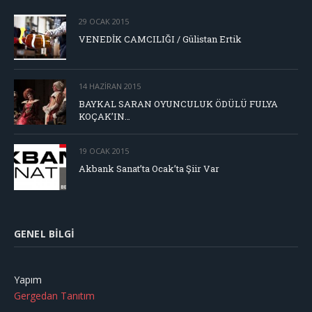
29 OCAK 2015
VENEDİK CAMCILIĞI / Gülistan Ertik
14 HAZIRAN 2015
BAYKAL SARAN OYUNCULUK ÖDÜLÜ FULYA
KOÇAK’IN…
19 OCAK 2015
Akbank Sanat’ta Ocak’ta Şiir Var
GENEL BILGI
Yapım
Gergedan Tanıtım