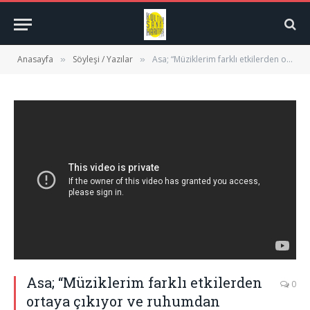
Anasayfa
Söyleşi / Yazılar
Asa; “Müziklerim farklı etkilerden ortaya çıkıyor ve ruhumdan söylüyorum…”
»
»
Asa; “Müziklerim farklı etkilerden
0
ortaya çıkıyor ve ruhumdan