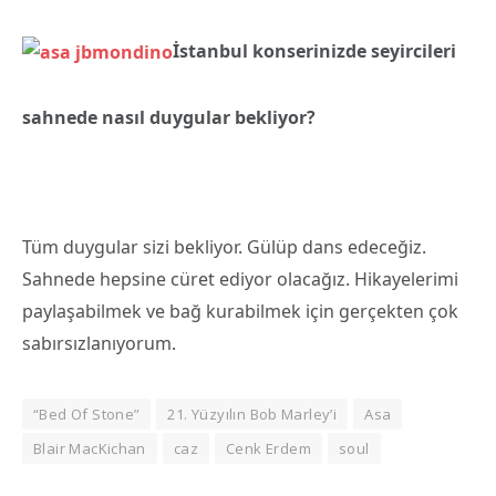
İstanbul konserinizde seyircileri
sahnede nasıl duygular bekliyor?
Tüm duygular sizi bekliyor. Gülüp dans edeceğiz.
Sahnede hepsine cüret ediyor olacağız. Hikayelerimi
paylaşabilmek ve bağ kurabilmek için gerçekten çok
sabırsızlanıyorum.
“Bed Of Stone”
21. Yüzyılın Bob Marley’i
Asa
Blair MacKichan
caz
Cenk Erdem
soul