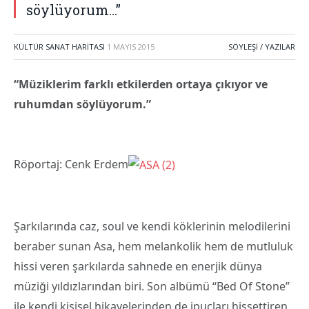
söylüyorum…”
KÜLTÜR SANAT HARITASI
1 MAYIS 2015
SÖYLEŞI / YAZILAR
“Müziklerim farklı etkilerden ortaya çıkıyor ve
ruhumdan söylüyorum.”
Röportaj: Cenk Erdem
Şarkılarında caz, soul ve kendi köklerinin melodilerini
beraber sunan Asa, hem melankolik hem de mutluluk
hissi veren şarkılarda sahnede en enerjik dünya
müziği yıldızlarından biri. Son albümü “Bed Of Stone”
ile kendi kişisel hikayelerinden de ipuçları hissettiren