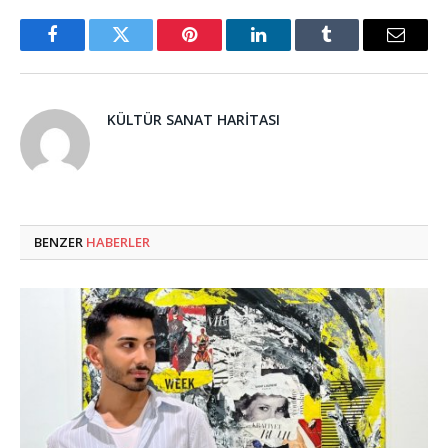
Facebook
Twitter
Pinterest
LinkedIn
Tumblr
Email
KÜLTÜR SANAT HARITASI
BENZER
HABERLER