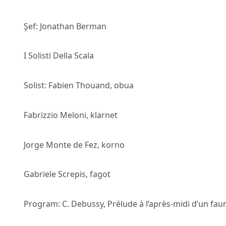
Şef: Jonathan Berman
I Solisti Della Scala
Solist: Fabien Thouand, obua
Fabrizzio Meloni, klarnet
Jorge Monte de Fez, korno
Gabriele Screpis, fagot
Program: C. Debussy, Prélude à l’après-midi d’un fau