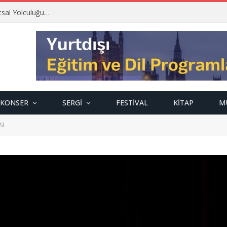
tsal Yolculuğu…
KONSER
SERGI
FESTIVAL
KITAP
M
SI