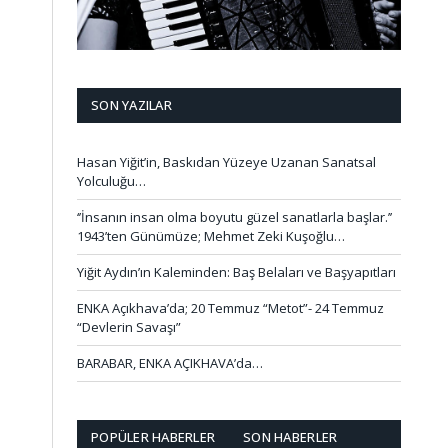
SON YAZILAR
Hasan Yiğit’in, Baskıdan Yüzeye Uzanan Sanatsal
Yolculuğu…
‘’İnsanın insan olma boyutu güzel sanatlarla başlar.’’
1943’ten Günümüze; Mehmet Zeki Kuşoğlu…
Yiğit Aydın’ın Kaleminden: Baş Belaları ve Başyapıtları
ENKA Açıkhava’da; 20 Temmuz “Metot”- 24 Temmuz
“Devlerin Savaşı”
BARABAR, ENKA AÇIKHAVA’da…
POPÜLER HABERLER
SON HABERLER