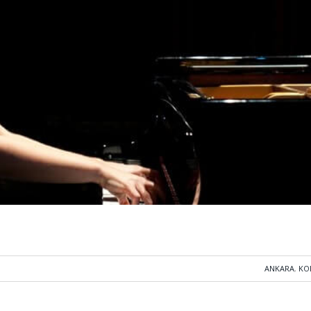
ANKARA
,
KO