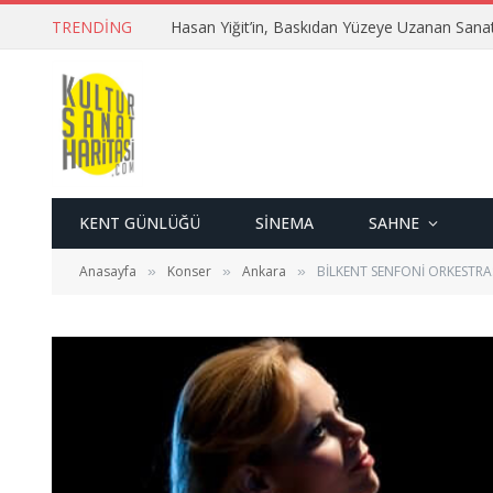
TRENDING
Hasan Yiğit’in, Baskıdan Yüzeye Uzanan Sana
KENT GÜNLÜĞÜ
SINEMA
SAHNE
Anasayfa
Konser
Ankara
BİLKENT SENFONİ ORKESTRA
»
»
»