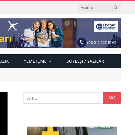
ÜZIK
YEME İÇME
SÖYLEŞI / YAZILAR
Video
oynatıcı