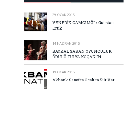
29 OCAK 2015
VENEDİK CAMCILIĞI / Gülistan
Ertik
14 HAZIRAN 2015
BAYKAL SARAN OYUNCULUK
ÖDÜLÜ FULYA KOÇAK’IN…
19 OCAK 2015
Akbank Sanat’ta Ocak’ta Şiir Var