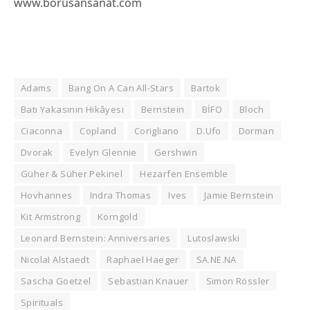
www.borusansanat.com
Adams
Bang On A Can All-Stars
Bartok
Batı Yakasının Hikâyesi
Bernstein
BİFO
Bloch
Ciaconna
Copland
Corigliano
D.Ufo
Dorman
Dvorak
Evelyn Glennie
Gershwin
Güher & Süher Pekinel
Hezarfen Ensemble
Hovhannes
Indra Thomas
Ives
Jamie Bernstein
Kit Armstrong
Korngold
Leonard Bernstein: Anniversaries
Lutoslawski
NicolaI Alstaedt
Raphael Haeger
SA.NE.NA
Sascha Goetzel
Sebastian Knauer
Simon Rössler
Spirituals