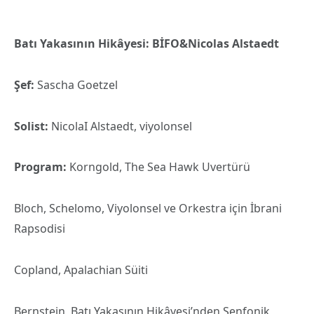
Batı Yakasının Hikâyesi: BİFO&Nicolas Alstaedt
Şef:
Sascha Goetzel
Solist:
NicolaI Alstaedt, viyolonsel
Program:
Korngold, The Sea Hawk Uvertürü
Bloch, Schelomo, Viyolonsel ve Orkestra için İbrani
Rapsodisi
Copland, Apalachian Süiti
Bernstein, Batı Yakasının Hikâyesi’nden Senfonik