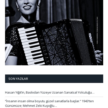
SON YAZILAR
Hasan Yiğit’in, Baskıdan Yüzeye Uzanan Sanatsal Yolculuğu…
‘’İnsanın insan olma boyutu güzel sanatlarla başlar.’’ 1943’ten
Günümüze; Mehmet Zeki Kuşoğlu…