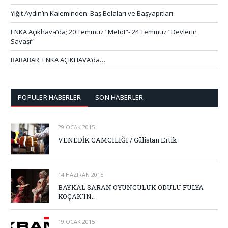
Yiğit Aydın’ın Kaleminden: Baş Belaları ve Başyapıtları
ENKA Açıkhava’da; 20 Temmuz “Metot”- 24 Temmuz “Devlerin
Savaşı”
BARABAR, ENKA AÇIKHAVA’da…
POPÜLER HABERLER
SON HABERLER
29 OCAK 2015
VENEDİK CAMCILIĞI / Gülistan Ertik
14 HAZIRAN 2015
BAYKAL SARAN OYUNCULUK ÖDÜLÜ FULYA
KOÇAK’IN…
19 OCAK 2015