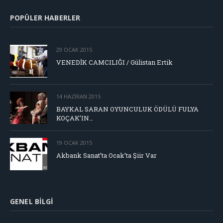
POPÜLER HABERLER
29 OCAK 2015
VENEDİK CAMCILIĞI / Gülistan Ertik
14 HAZIRAN 2015
BAYKAL SARAN OYUNCULUK ÖDÜLÜ FULYA
KOÇAK’IN…
19 OCAK 2015
Akbank Sanat’ta Ocak’ta Şiir Var
GENEL BILGI