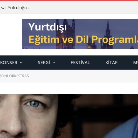
tsal Yolculuğu…
KONSER
SERGI
FESTIVAL
KITAP
M
MONİ ORKESTRASI