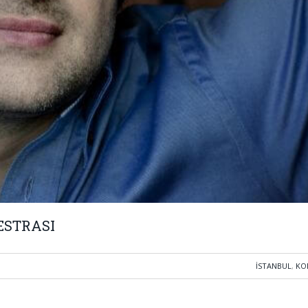
ESTRASI
İSTANBUL
,
KO