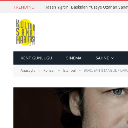
TRENDING
Hasan Yiğit’in, Baskıdan Yüzeye Uzanan Sana
KENT GÜNLÜĞÜ
SINEMA
SAHNE
Anasayfa
Konser
İstanbul
BORUSAN İSTANBUL FİLAR
»
»
»