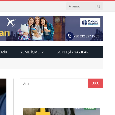
ÜZIK
YEME İÇME
SÖYLEŞI / YAZILAR
Video
oynatıcı