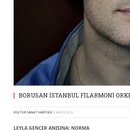
BORUSAN İSTANBUL FİLARMONİ ORK
KÜLTÜR SANAT HARITASI
3 MAYIS 2016
LEYLA GENCER ANISINA: NORMA