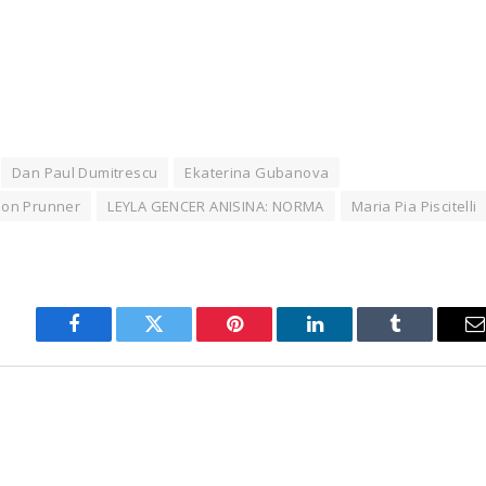
Dan Paul Dumitrescu
Ekaterina Gubanova
 Ion Prunner
LEYLA GENCER ANISINA: NORMA
Maria Pia Piscitelli
Facebook
Twitter
Pinterest
LinkedIn
Tumblr
E