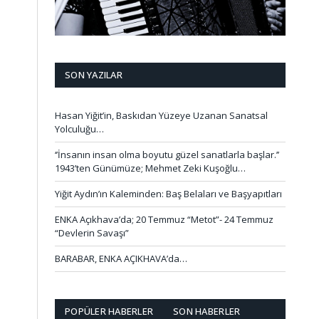
SON YAZILAR
Hasan Yiğit’in, Baskıdan Yüzeye Uzanan Sanatsal
Yolculuğu…
‘’İnsanın insan olma boyutu güzel sanatlarla başlar.’’
1943’ten Günümüze; Mehmet Zeki Kuşoğlu…
Yiğit Aydın’ın Kaleminden: Baş Belaları ve Başyapıtları
ENKA Açıkhava’da; 20 Temmuz “Metot”- 24 Temmuz
“Devlerin Savaşı”
BARABAR, ENKA AÇIKHAVA’da…
POPÜLER HABERLER
SON HABERLER