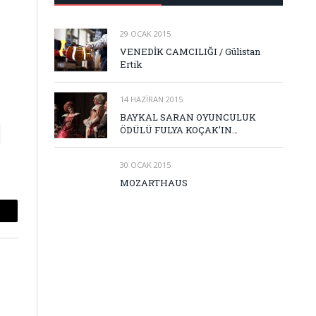
29 OCAK 2015
VENEDİK CAMCILIĞI / Gülistan
Ertik
14 HAZIRAN 2015
BAYKAL SARAN OYUNCULUK
ÖDÜLÜ FULYA KOÇAK’IN…
30 OCAK 2015
MOZARTHAUS
mail