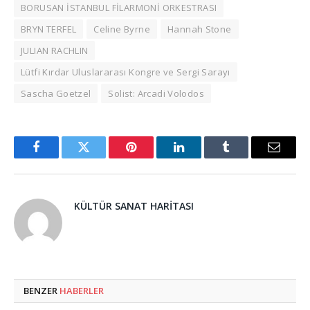
BORUSAN İSTANBUL FİLARMONİ ORKESTRASI
BRYN TERFEL
Celine Byrne
Hannah Stone
JULIAN RACHLIN
Lütfi Kırdar Uluslararası Kongre ve Sergi Sarayı
Sascha Goetzel
Solist: Arcadi Volodos
Facebook
Twitter
Pinterest
LinkedIn
Tumblr
Email
KÜLTÜR SANAT HARITASI
BENZER
HABERLER