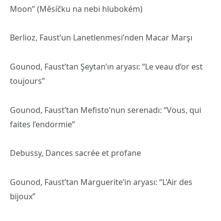
Moon” (Měsíčku na nebi hlubokém)
Berlioz, Faust’un Lanetlenmesi’nden Macar Marşı
Gounod, Faust’tan Şeytan’ın aryası: “Le veau d’or est
toujours”
Gounod, Faust’tan Mefisto’nun serenadı: “Vous, qui
faites l’endormie”
Debussy, Dances sacrée et profane
Gounod, Faust’tan Marguerite’in aryası: “L’Air des
bijoux”