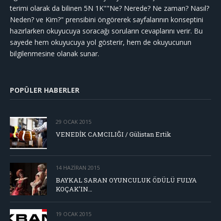
terimi olarak da bilinen 5N 1K""Ne? Nerede? Ne zaman? Nasıl?
Neden? ve Kim?" prensibini öngörerek sayfalarının konseptini
hazırlarken okuyucuya soracağı soruların cevaplarını verir. Bu
sayede hem okuyucuya yol gösterir, hem de okuyucunun
bilgilenmesine olanak sunar.
POPÜLER HABERLER
29 OCAK 2015
VENEDİK CAMCILIĞI / Gülistan Ertik
14 HAZIRAN 2015
BAYKAL SARAN OYUNCULUK ÖDÜLÜ FULYA
KOÇAK’IN…
19 OCAK 2015