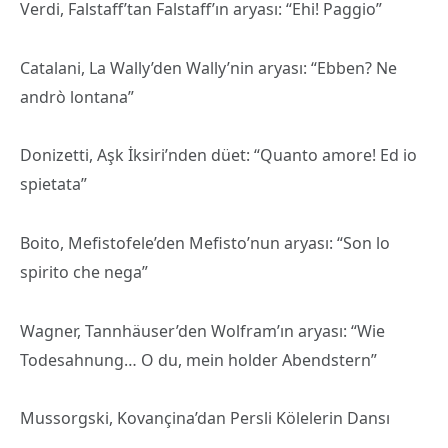
Verdi, Falstaff’tan Falstaff’ın aryası: “Ehi! Paggio”
Catalani, La Wally’den Wally’nin aryası: “Ebben? Ne
andrò lontana”
Donizetti, Aşk İksiri’nden düet: “Quanto amore! Ed io
spietata”
Boito, Mefistofele’den Mefisto’nun aryası: “Son lo
spirito che nega”
Wagner, Tannhäuser’den Wolfram’ın aryası: “Wie
Todesahnung… O du, mein holder Abendstern”
Mussorgski, Kovançina’dan Persli Kölelerin Dansı