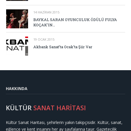
14 HAZIRAN 2015
BAYKAL SARAN OYUNCULUK ÖDÜLÜ FULYA
KOÇAK’IN…
19 OCAK 2015
Akbank Sanat’ta Ocak’ta Şiir Var
HAKKINDA
KÜLTÜR
SANAT HARİTASI
Kültür Sanat Haritası, şehirlerin yakın takipçisidir. Kültür, sanat,
eğlence ve kent insanını her ay sayfalarına taşır. Gazetecilik