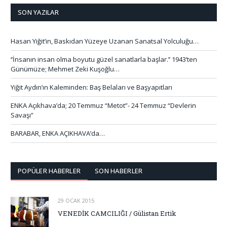
SON YAZILAR
Hasan Yiğit’in, Baskıdan Yüzeye Uzanan Sanatsal Yolculuğu…
‘’İnsanın insan olma boyutu güzel sanatlarla başlar.’’ 1943’ten
Günümüze; Mehmet Zeki Kuşoğlu…
Yiğit Aydın’ın Kaleminden: Baş Belaları ve Başyapıtları
ENKA Açıkhava’da; 20 Temmuz “Metot”- 24 Temmuz “Devlerin
Savaşı”
BARABAR, ENKA AÇIKHAVA’da…
POPÜLER HABERLER
SON HABERLER
29 OCAK 2015
VENEDİK CAMCILIĞI / Gülistan Ertik