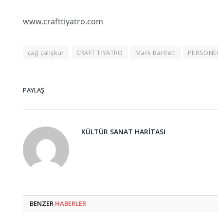
www.crafttiyatro.com
çağ çalışkur
CRAFT TİYATRO
Mark Bartlett
PERSONE
PAYLAŞ
KÜLTÜR SANAT HARITASI
BENZER
HABERLER