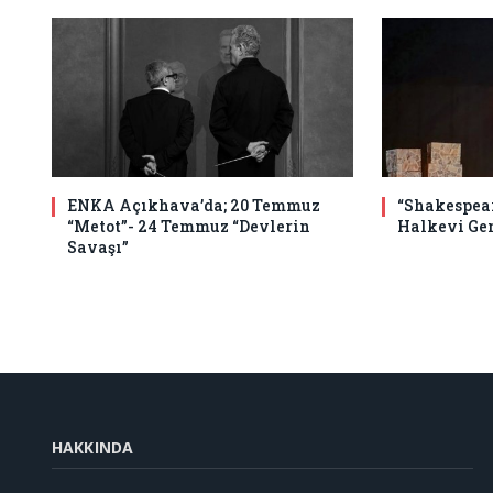
ENKA Açıkhava’da; 20 Temmuz
“Shakespear
“Metot”- 24 Temmuz “Devlerin
Halkevi Ge
Savaşı”
HAKKINDA