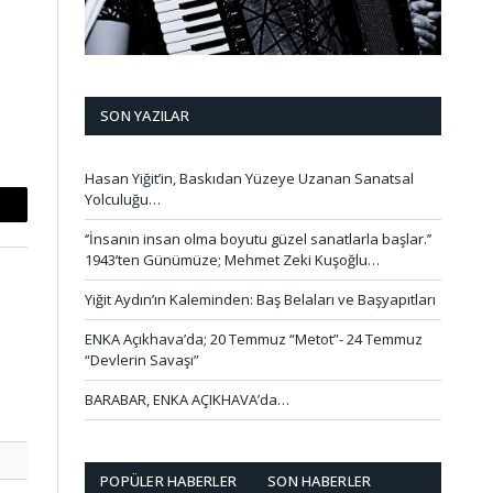
SON YAZILAR
Hasan Yiğit’in, Baskıdan Yüzeye Uzanan Sanatsal
Yolculuğu…
mail
‘’İnsanın insan olma boyutu güzel sanatlarla başlar.’’
1943’ten Günümüze; Mehmet Zeki Kuşoğlu…
Yiğit Aydın’ın Kaleminden: Baş Belaları ve Başyapıtları
ENKA Açıkhava’da; 20 Temmuz “Metot”- 24 Temmuz
“Devlerin Savaşı”
BARABAR, ENKA AÇIKHAVA’da…
POPÜLER HABERLER
SON HABERLER