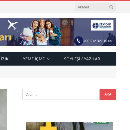
ÜZIK
YEME İÇME
SÖYLEŞI / YAZILAR
Video
oynatıcı