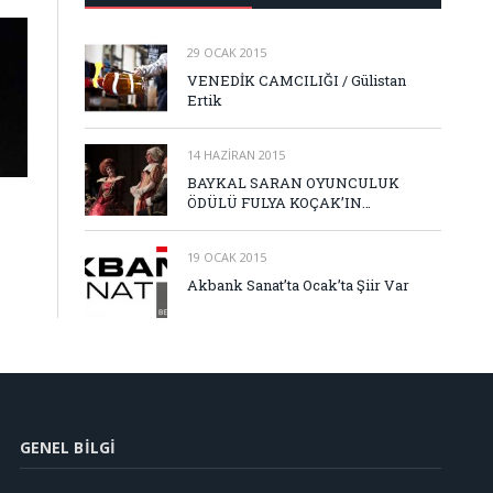
29 OCAK 2015
VENEDİK CAMCILIĞI / Gülistan
Ertik
14 HAZIRAN 2015
BAYKAL SARAN OYUNCULUK
ÖDÜLÜ FULYA KOÇAK’IN…
19 OCAK 2015
Akbank Sanat’ta Ocak’ta Şiir Var
GENEL BILGI