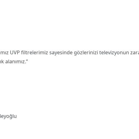
ğımız UVP filtrelerimiz sayesinde gözlerinizi televizyonun zara
k alanımız.”
Beyoğlu