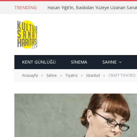
TRENDING
Hasan Yiğit’in, Baskıdan Yüzeye Uzanan Sana
KENT GÜNLÜĞÜ
SINEMA
SAHNE
Anasayfa
Sahne
Tiyatro
İstanbul
CRAFT TİYATRO
»
»
»
»