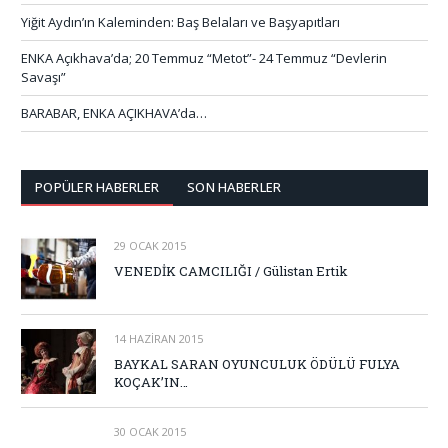
Yiğit Aydın’ın Kaleminden: Baş Belaları ve Başyapıtları
ENKA Açıkhava’da; 20 Temmuz “Metot”- 24 Temmuz “Devlerin
Savaşı”
BARABAR, ENKA AÇIKHAVA’da…
POPÜLER HABERLER
SON HABERLER
29 OCAK 2015
VENEDİK CAMCILIĞI / Gülistan Ertik
14 HAZIRAN 2015
BAYKAL SARAN OYUNCULUK ÖDÜLÜ FULYA
KOÇAK’IN…
30 OCAK 2015