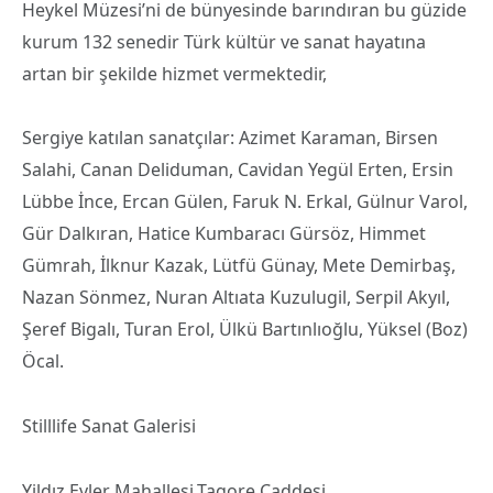
Heykel Müzesi’ni de bünyesinde barındıran bu güzide
kurum 132 senedir Türk kültür ve sanat hayatına
artan bir şekilde hizmet vermektedir,
Sergiye katılan sanatçılar: Azimet Karaman, Birsen
Salahi, Canan Deliduman, Cavidan Yegül Erten, Ersin
Lübbe İnce, Ercan Gülen, Faruk N. Erkal, Gülnur Varol,
Gür Dalkıran, Hatice Kumbaracı Gürsöz, Himmet
Gümrah, İlknur Kazak, Lütfü Günay, Mete Demirbaş,
Nazan Sönmez, Nuran Altıata Kuzulugil, Serpil Akyıl,
Şeref Bigalı, Turan Erol, Ülkü Bartınlıoğlu, Yüksel (Boz)
Öcal.
Stilllife Sanat Galerisi
Yildız Evler Mahallesi,Tagore Caddesi,