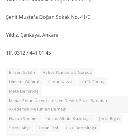
Şehit Mustafa Doğan Sokak No. 41/C
Yıldız, Çankaya, Ankara
Tlf. 0312 / 441 01 45
Birsen Salahi
Hatice Kumbaracı Gürsöz
Himmet Gümrah
İlknur Kazak
Lütfü Günay
Mete Demirbaş
Mimar Sinan Üniversitesi ve Devlet Güzel Sanatlar
Akademisi Mezunları Derneği
Nazan Sönmez
Nuran Altıata Kuzulugil
Şeref Bigalı
Serpil Akyıl
Turan Erol
Ülkü Bartınlıoğlu