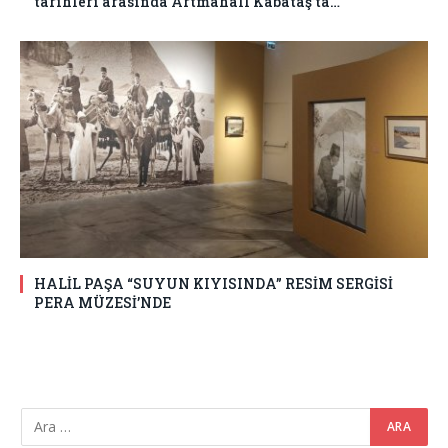
tarihleri arasında Artmahall Kabataş’ta…
HALİL PAŞA “SUYUN KIYISINDA” RESİM SERGİSİ
PERA MÜZESİ’NDE