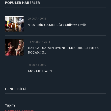
POPÜLER HABERLER
29 OCAK 2015
VENEDİK CAMCILIĞI / Gülistan Ertik
14 HAZIRAN 2015
BAYKAL SARAN OYUNCULUK ÖDÜLÜ FULYA
KOÇAK’IN…
30 OCAK 2015
MOZARTHAUS
GENEL BILGI
Yapım
Gergedan Tanıtım