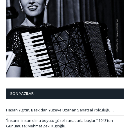
SON YAZILAR
Hasan Yiğit’in, Baskıdan Yüzeye Uzanan Sanatsal Yolculuğu…
‘’İnsanın insan olma boyutu güzel sanatlarla başlar.’’ 1943’ten
Günümüze; Mehmet Zeki Kuşoğlu…