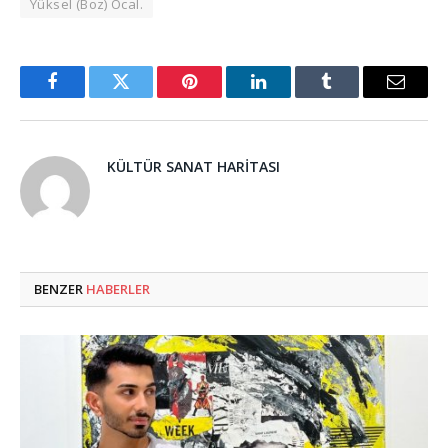
Yüksel (Boz) Öcal.
Facebook
Twitter
Pinterest
LinkedIn
Tumblr
Email
KÜLTÜR SANAT HARITASI
BENZER
HABERLER