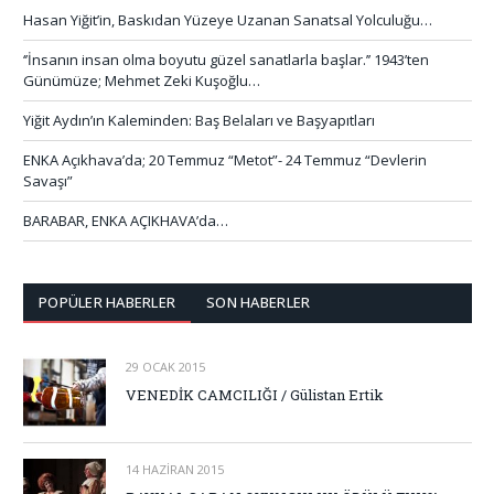
Hasan Yiğit’in, Baskıdan Yüzeye Uzanan Sanatsal Yolculuğu…
‘’İnsanın insan olma boyutu güzel sanatlarla başlar.’’ 1943’ten
Günümüze; Mehmet Zeki Kuşoğlu…
Yiğit Aydın’ın Kaleminden: Baş Belaları ve Başyapıtları
ENKA Açıkhava’da; 20 Temmuz “Metot”- 24 Temmuz “Devlerin
Savaşı”
BARABAR, ENKA AÇIKHAVA’da…
POPÜLER HABERLER
SON HABERLER
29 OCAK 2015
VENEDİK CAMCILIĞI / Gülistan Ertik
14 HAZIRAN 2015