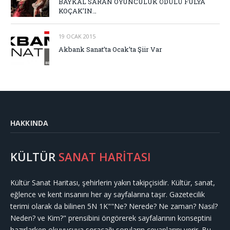
BAYKAL SARAN OYUNCULUK ÖDÜLÜ FULYA
KOÇAK’IN…
19 OCAK 2015
Akbank Sanat’ta Ocak’ta Şiir Var
HAKKINDA
KÜLTÜR
SANAT HARİTASI
Kültür Sanat Haritası, şehirlerin yakın takipçisidir. Kültür, sanat,
eğlence ve kent insanını her ay sayfalarına taşır. Gazetecilik
terimi olarak da bilinen 5N 1K""Ne? Nerede? Ne zaman? Nasıl?
Neden? ve Kim?" prensibini öngörerek sayfalarının konseptini
hazırlarken okuyucuya soracağı soruların cevaplarını verir. Bu