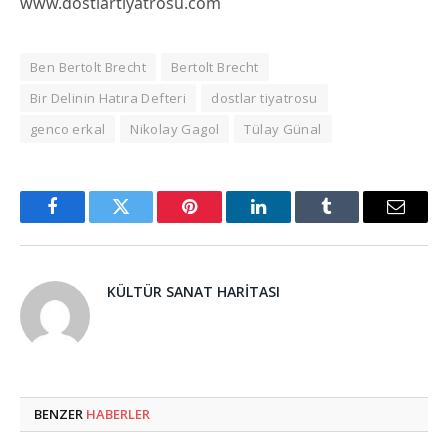
www.dostlartiyatrosu.com
Ben Bertolt Brecht
Bertolt Brecht
Bir Delinin Hatıra Defteri
dostlar tiyatrosu
genco erkal
Nikolay Gagol
Tülay Günal
Facebook
Twitter
Pinterest
LinkedIn
Tumblr
Email
KÜLTÜR SANAT HARITASI
BENZER
HABERLER