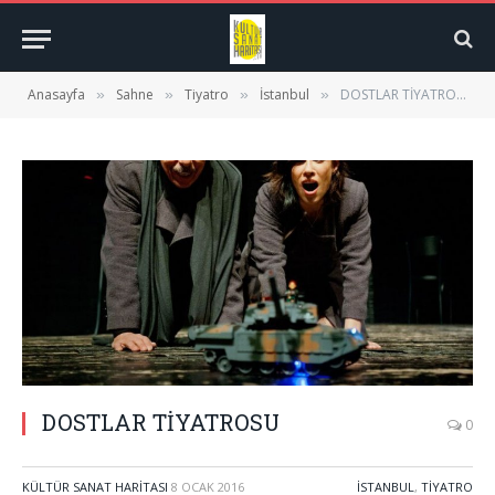
Anasayfa
Sahne
Tiyatro
İstanbul
DOSTLAR TİYATROSU
»
»
»
»
DOSTLAR TİYATROSU
0
KÜLTÜR SANAT HARITASI
8 OCAK 2016
İSTANBUL
,
TIYATRO