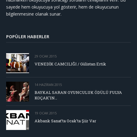
sayede hem okuyucuya yol gösterir, hem de okuyucunun
bilgilenmesine olanak sunar.
POPÜLER HABERLER
29 OCAK 2015
VENEDİK CAMCILIĞI / Gülistan Ertik
14 HAZIRAN 2015
BAYKAL SARAN OYUNCULUK ÖDÜLÜ FULYA
KOÇAK’IN…
19 OCAK 2015
Akbank Sanat’ta Ocak’ta Şiir Var