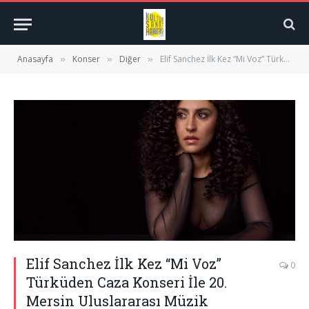
Anasayfa
Konser
Diğer
Elif Sanchez İlk Kez “Mi Voz” Türküden Caza Konseri İle 20. Mersin Uluslararası Müzik Festivali’nde
»
»
»
Elif Sanchez İlk Kez “Mi Voz”
0
Türküden Caza Konseri İle 20.
Mersin Uluslararası Müzik