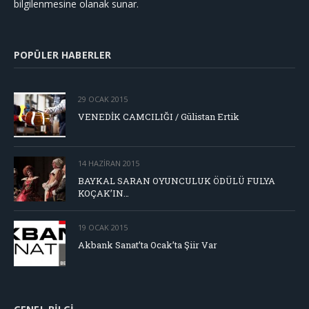
bilgilenmesine olanak sunar.
POPÜLER HABERLER
29 OCAK 2015
VENEDİK CAMCILIĞI / Gülistan Ertik
14 HAZIRAN 2015
BAYKAL SARAN OYUNCULUK ÖDÜLÜ FULYA
KOÇAK’IN…
19 OCAK 2015
Akbank Sanat’ta Ocak’ta Şiir Var