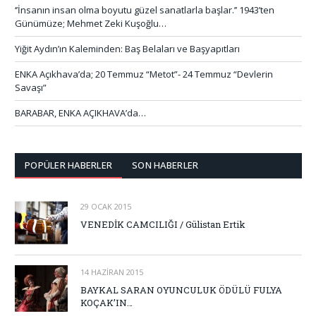
‘’İnsanın insan olma boyutu güzel sanatlarla başlar.’’ 1943’ten
Günümüze; Mehmet Zeki Kuşoğlu…
Yiğit Aydın’ın Kaleminden: Baş Belaları ve Başyapıtları
ENKA Açıkhava’da; 20 Temmuz “Metot”- 24 Temmuz “Devlerin
Savaşı”
BARABAR, ENKA AÇIKHAVA’da…
POPÜLER HABERLER
SON HABERLER
29 OCAK 2015
VENEDİK CAMCILIĞI / Gülistan Ertik
14 HAZIRAN 2015
BAYKAL SARAN OYUNCULUK ÖDÜLÜ FULYA
KOÇAK’IN…