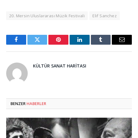
20. Mersin Uluslararası Müzik Festivali
Elif Sanchez
Facebook
Twitter
Pinterest
LinkedIn
Tumblr
Email
KÜLTÜR SANAT HARITASI
BENZER
HABERLER