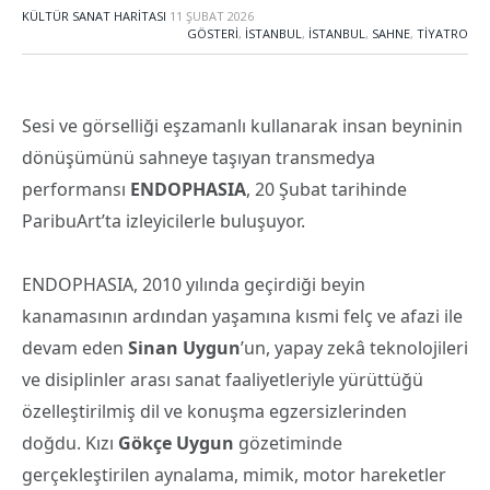
KÜLTÜR SANAT HARITASI
11 ŞUBAT 2026
GÖSTERI
,
İSTANBUL
,
İSTANBUL
,
SAHNE
,
TIYATRO
Sesi ve görselliği eşzamanlı kullanarak insan beyninin
dönüşümünü sahneye taşıyan transmedya
performansı
ENDOPHASIA
, 20 Şubat tarihinde
ParibuArt’ta izleyicilerle buluşuyor.
ENDOPHASIA, 2010 yılında geçirdiği beyin
kanamasının ardından yaşamına kısmi felç ve afazi ile
devam eden
Sinan Uygun
’un, yapay zekâ teknolojileri
ve disiplinler arası sanat faaliyetleriyle yürüttüğü
özelleştirilmiş dil ve konuşma egzersizlerinden
doğdu. Kızı
Gökçe Uygun
gözetiminde
gerçekleştirilen aynalama, mimik, motor hareketler