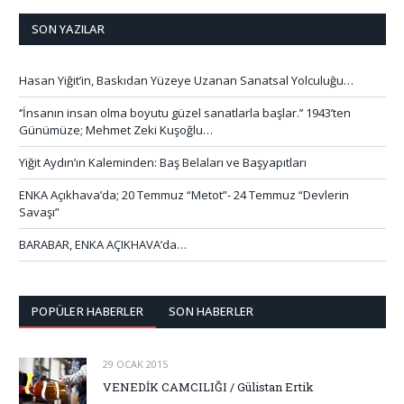
SON YAZILAR
Hasan Yiğit’in, Baskıdan Yüzeye Uzanan Sanatsal Yolculuğu…
‘’İnsanın insan olma boyutu güzel sanatlarla başlar.’’ 1943’ten
Günümüze; Mehmet Zeki Kuşoğlu…
Yiğit Aydın’ın Kaleminden: Baş Belaları ve Başyapıtları
ENKA Açıkhava’da; 20 Temmuz “Metot”- 24 Temmuz “Devlerin
Savaşı”
BARABAR, ENKA AÇIKHAVA’da…
POPÜLER HABERLER
SON HABERLER
29 OCAK 2015
VENEDİK CAMCILIĞI / Gülistan Ertik