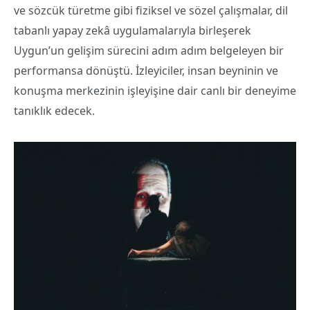
ve sözcük türetme gibi fiziksel ve sözel çalışmalar, dil
tabanlı yapay zekâ uygulamalarıyla birleşerek
Uygun’un gelişim sürecini adım adım belgeleyen bir
performansa dönüştü. İzleyiciler, insan beyninin ve
konuşma merkezinin işleyişine dair canlı bir deneyime
tanıklık edecek.