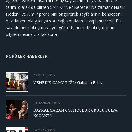
eğlence ve kent insanını her ay sayfalarına taşır. Gazetecilik
terimi olarak da bilinen 5N 1K""Ne? Nerede? Ne zaman? Nasıl?
Neden? ve Kim?" prensibini öngörerek sayfalarının konseptini
hazırlarken okuyucuya soracağı soruların cevaplarını verir. Bu
sayede hem okuyucuya yol gösterir, hem de okuyucunun
bilgilenmesine olanak sunar.
POPÜLER HABERLER
29 OCAK 2015
VENEDİK CAMCILIĞI / Gülistan Ertik
14 HAZIRAN 2015
BAYKAL SARAN OYUNCULUK ÖDÜLÜ FULYA
KOÇAK’IN…
19 OCAK 2015