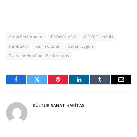
Canlı Performans
ENDOPHASIA
GÖKÇE UYGUN
ParibuArt
Selim Cizdan
Sinan Uygun
Transmedya Canlı Performans
Facebook
Twitter
Pinterest
LinkedIn
Tumblr
Email
KÜLTÜR SANAT HARITASI