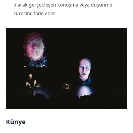
olarak gerçekleşen konuşma veya düşünme
sürecini ifade eder.
Künye