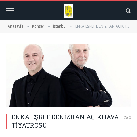
Anasayfa
Konser
İstanbul
ENKA EŞREF DENİZHAN AÇIKHAVA TİYATROSU
»
»
»
ENKA EŞREF DENİZHAN AÇIKHAVA
0
TİYATROSU