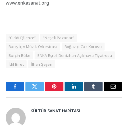
www.enkasanat.org
“Ciddi Eğlence”
“Neşeli Pazarlar”
Barış İçin Müzik Orkestrası
Boğaziçi Caz Korosu
Burçin Büke
ENKA Eşref Denizhan Açıkhava Tiyatrosu
İdil Biret
İlhan Şeşen
Facebook
Twitter
Pinterest
LinkedIn
Tumblr
Email
KÜLTÜR SANAT HARITASI