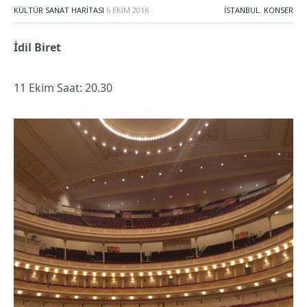
KÜLTÜR SANAT HARITASI
6 EKIM 2016
İSTANBUL
,
KONSER
İdil Biret
11 Ekim Saat: 20.30