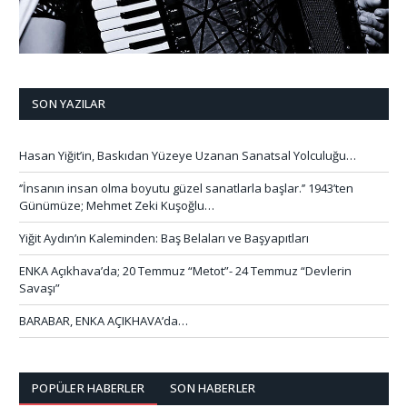
SON YAZILAR
Hasan Yiğit’in, Baskıdan Yüzeye Uzanan Sanatsal Yolculuğu…
‘’İnsanın insan olma boyutu güzel sanatlarla başlar.’’ 1943’ten
Günümüze; Mehmet Zeki Kuşoğlu…
Yiğit Aydın’ın Kaleminden: Baş Belaları ve Başyapıtları
ENKA Açıkhava’da; 20 Temmuz “Metot”- 24 Temmuz “Devlerin
Savaşı”
BARABAR, ENKA AÇIKHAVA’da…
POPÜLER HABERLER
SON HABERLER