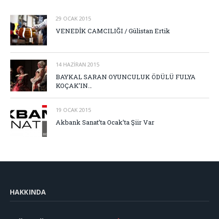
29 OCAK 2015
VENEDİK CAMCILIĞI / Gülistan Ertik
14 HAZIRAN 2015
BAYKAL SARAN OYUNCULUK ÖDÜLÜ FULYA
KOÇAK’IN…
19 OCAK 2015
Akbank Sanat’ta Ocak’ta Şiir Var
HAKKINDA