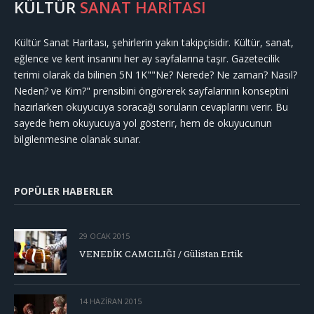
KÜLTÜR
SANAT HARİTASI
Kültür Sanat Haritası, şehirlerin yakın takipçisidir. Kültür, sanat,
eğlence ve kent insanını her ay sayfalarına taşır. Gazetecilik
terimi olarak da bilinen 5N 1K""Ne? Nerede? Ne zaman? Nasıl?
Neden? ve Kim?" prensibini öngörerek sayfalarının konseptini
hazırlarken okuyucuya soracağı soruların cevaplarını verir. Bu
sayede hem okuyucuya yol gösterir, hem de okuyucunun
bilgilenmesine olanak sunar.
POPÜLER HABERLER
29 OCAK 2015
VENEDİK CAMCILIĞI / Gülistan Ertik
14 HAZIRAN 2015