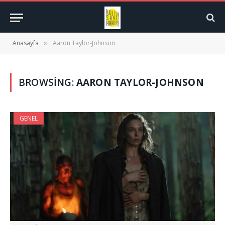
Anasayfa
Aaron Taylor-Johnson
»
BROWSING:
AARON TAYLOR-JOHNSON
GENEL