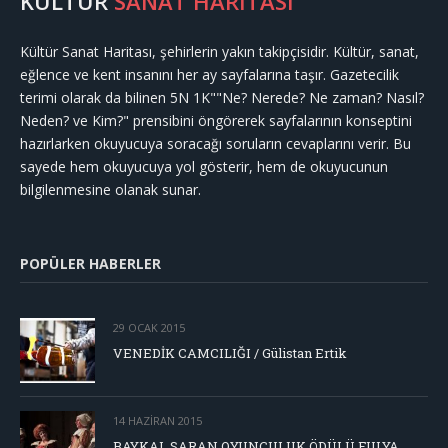
KÜLTÜR
SANAT HARİTASI
Kültür Sanat Haritası, şehirlerin yakın takipçisidir. Kültür, sanat,
eğlence ve kent insanını her ay sayfalarına taşır. Gazetecilik
terimi olarak da bilinen 5N 1K""Ne? Nerede? Ne zaman? Nasıl?
Neden? ve Kim?" prensibini öngörerek sayfalarının konseptini
hazırlarken okuyucuya soracağı soruların cevaplarını verir. Bu
sayede hem okuyucuya yol gösterir, hem de okuyucunun
bilgilenmesine olanak sunar.
POPÜLER HABERLER
29 OCAK 2015
VENEDİK CAMCILIĞI / Gülistan Ertik
14 HAZIRAN 2015
BAYKAL SARAN OYUNCULUK ÖDÜLÜ FULYA