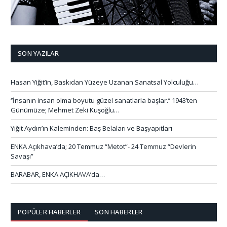
SON YAZILAR
Hasan Yiğit’in, Baskıdan Yüzeye Uzanan Sanatsal Yolculuğu…
‘’İnsanın insan olma boyutu güzel sanatlarla başlar.’’ 1943’ten
Günümüze; Mehmet Zeki Kuşoğlu…
Yiğit Aydın’ın Kaleminden: Baş Belaları ve Başyapıtları
ENKA Açıkhava’da; 20 Temmuz “Metot”- 24 Temmuz “Devlerin
Savaşı”
BARABAR, ENKA AÇIKHAVA’da…
POPÜLER HABERLER
SON HABERLER