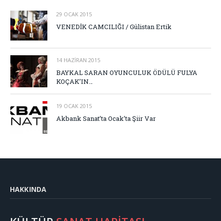
29 OCAK 2015
VENEDİK CAMCILIĞI / Gülistan Ertik
14 HAZIRAN 2015
BAYKAL SARAN OYUNCULUK ÖDÜLÜ FULYA
KOÇAK’IN…
19 OCAK 2015
Akbank Sanat’ta Ocak’ta Şiir Var
HAKKINDA