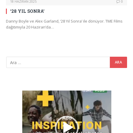
18 HAZIRAN 2025
0
‘28 YIL SONRA’
Danny Boyle ve Alex Garland, ‘28 Yıl Sonra’ ile dönüyor. TME Films
dağıtımıyla 20 Haziran’da…
Video
oynatıcı