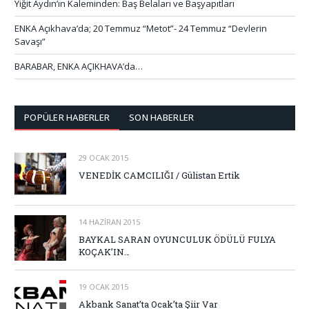
Yiğit Aydın’ın Kaleminden: Baş Belaları ve Başyapıtları
ENKA Açıkhava’da; 20 Temmuz “Metot”- 24 Temmuz “Devlerin
Savaşı”
BARABAR, ENKA AÇIKHAVA’da…
POPÜLER HABERLER
SON HABERLER
29 OCAK 2015
VENEDİK CAMCILIĞI / Gülistan Ertik
14 HAZIRAN 2015
BAYKAL SARAN OYUNCULUK ÖDÜLÜ FULYA
KOÇAK’IN…
19 OCAK 2015
Akbank Sanat’ta Ocak’ta Şiir Var