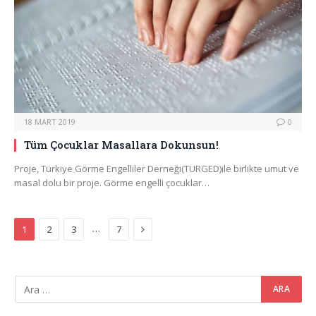
18 MART 2019
0
Tüm Çocuklar Masallara Dokunsun!
Proje, Türkiye Görme Engelliler Derneği(TURGED)ile birlikte umut ve
masal dolu bir proje. Görme engelli çocuklar…
Next
…
1
2
3
7