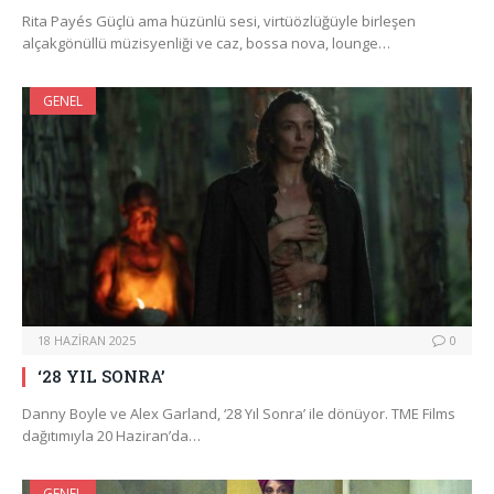
Rita Payés Güçlü ama hüzünlü sesi, virtüözlüğüyle birleşen
alçakgönüllü müzisyenliği ve caz, bossa nova, lounge…
GENEL
18 HAZIRAN 2025
0
‘28 YIL SONRA’
Danny Boyle ve Alex Garland, ‘28 Yıl Sonra’ ile dönüyor. TME Films
dağıtımıyla 20 Haziran’da…
GENEL