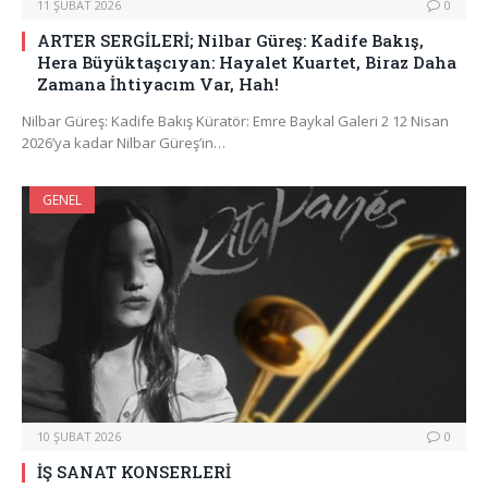
11 ŞUBAT 2026
0
ARTER SERGİLERİ; Nilbar Güreş: Kadife Bakış,
Hera Büyüktaşcıyan: Hayalet Kuartet, Biraz Daha
Zamana İhtiyacım Var, Hah!
Nilbar Güreş: Kadife Bakış Küratör: Emre Baykal Galeri 2 12 Nisan
2026’ya kadar Nilbar Güreş’in…
GENEL
10 ŞUBAT 2026
0
İŞ SANAT KONSERLERİ