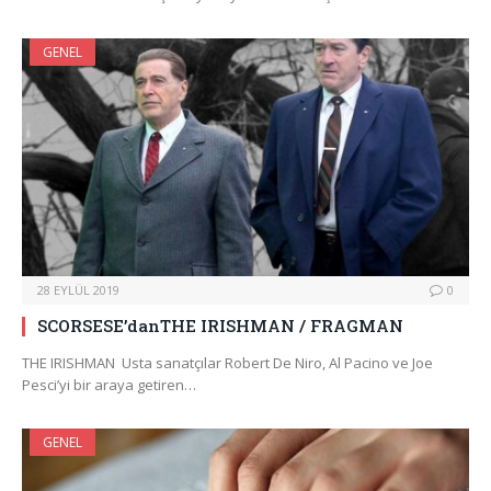
GENEL
28 EYLÜL 2019
0
SCORSESE’danTHE IRISHMAN / FRAGMAN
THE IRISHMAN Usta sanatçılar Robert De Niro, Al Pacino ve Joe
Pesci’yi bir araya getiren…
GENEL