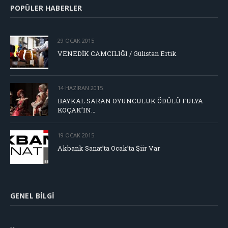
POPÜLER HABERLER
29 OCAK 2015
VENEDİK CAMCILIĞI / Gülistan Ertik
14 HAZIRAN 2015
BAYKAL SARAN OYUNCULUK ÖDÜLÜ FULYA
KOÇAK’IN…
19 OCAK 2015
Akbank Sanat’ta Ocak’ta Şiir Var
GENEL BILGI