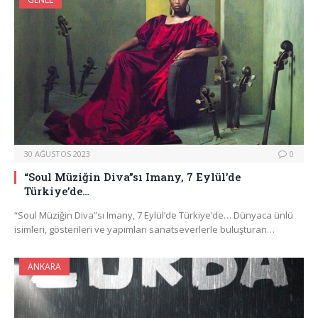
30 AĞUSTOS 2023
0
“Soul Müziğin Diva”sı Imany, 7 Eylül’de
Türkiye’de…
“Soul Müziğin Diva”sı Imany, 7 Eylül’de Türkiye’de… Dünyaca ünlü
isimleri, gösterileri ve yapımları sanatseverlerle buluşturan…
ANKARA