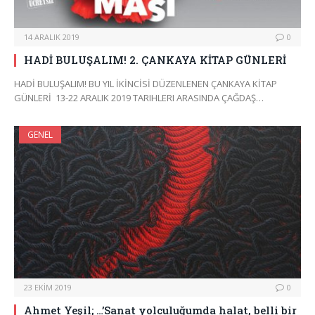
14 ARALIK 2019
0
HADİ BULUŞALIM! 2. ÇANKAYA KİTAP GÜNLERİ
HADİ BULUŞALIM! BU YIL İKİNCİSİ DÜZENLENEN ÇANKAYA KİTAP
GÜNLERİ 13-22 ARALIK 2019 TARIHLERI ARASINDA ÇAĞDAŞ…
GENEL
23 EKIM 2019
0
Ahmet Yeşil; …’Sanat yolculuğumda halat, belli bir