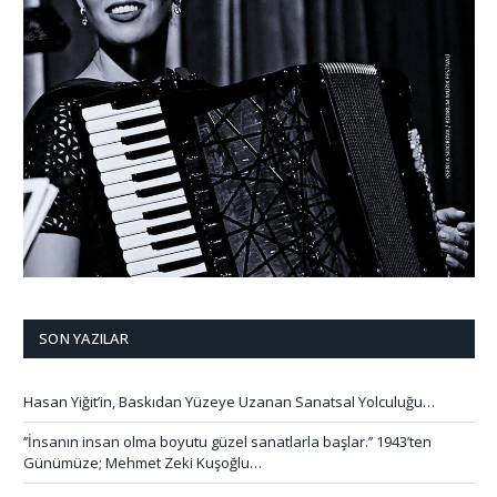
SON YAZILAR
Hasan Yiğit’in, Baskıdan Yüzeye Uzanan Sanatsal Yolculuğu…
‘’İnsanın insan olma boyutu güzel sanatlarla başlar.’’ 1943’ten
Günümüze; Mehmet Zeki Kuşoğlu…