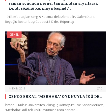
zaman sonunda nesnel tanımından sıyrılarak
kendi sözünü kurmaya başladı’…
19 Ekim’de açılan sergi 9 Kasım’a dek izlenebilir. Galeri Diani,
Beyoğlu Bostanbaşı Caddesi 3-D’de.. Röportaj:…
GENEL
14 EKIM 2019
0
GENCO ERKAL “MERHABA” OYUNUYLA İKÜ’DE…
İstanbul Kültür Üniversitesi Akıngüç Oditoryumu ve Sanat Merkezi,
“Merhaba” adlı tek kişilik oyunuyla usta sanatçı…