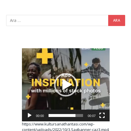
Video
oynatıcı
00:00
00:07
https://www.kultursanatharitasi.com/wp-
content/uploads/2022/10/3.Sagbanner-caz3.mp4