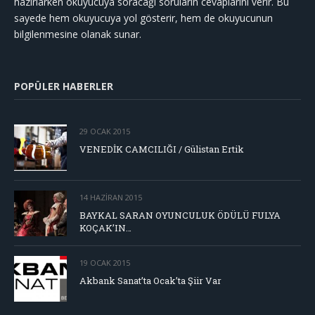
hazırlarken okuyucuya soracağı soruların cevaplarını verir. Bu
sayede hem okuyucuya yol gösterir, hem de okuyucunun
bilgilenmesine olanak sunar.
POPÜLER HABERLER
29 OCAK 2015
VENEDİK CAMCILIĞI / Gülistan Ertik
14 HAZIRAN 2015
BAYKAL SARAN OYUNCULUK ÖDÜLÜ FULYA
KOÇAK’IN…
19 OCAK 2015
Akbank Sanat’ta Ocak’ta Şiir Var