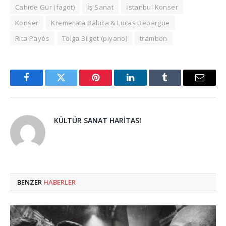
Cahide Gür (fagot)
İş Sanat
İstanbul Konser
Konser
Kremerata Baltica & Lucas Debargue
Rita Payés
Tolga Bilget (piyano)
trambon
Facebook
Twitter
Pinterest
LinkedIn
Tumblr
Email
KÜLTÜR SANAT HARITASI
BENZER
HABERLER