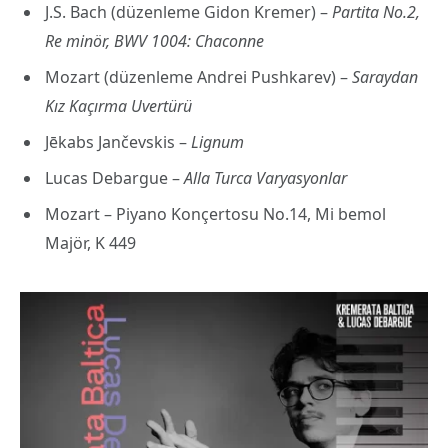
J.S. Bach (düzenleme Gidon Kremer) –
Partita No.2,
Re minör, BWV 1004: Chaconne
Mozart (düzenleme Andrei Pushkarev) –
Saraydan
Kız Kaçırma Uvertürü
Jēkabs Jančevskis –
Lignum
Lucas Debargue –
Alla Turca Varyasyonlar
Mozart – Piyano Konçertosu No.14, Mi bemol
Majör, K 449