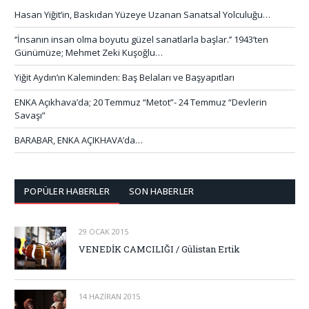
Hasan Yiğit’in, Baskıdan Yüzeye Uzanan Sanatsal Yolculuğu…
‘’İnsanın insan olma boyutu güzel sanatlarla başlar.’’ 1943’ten
Günümüze; Mehmet Zeki Kuşoğlu…
Yiğit Aydın’ın Kaleminden: Baş Belaları ve Başyapıtları
ENKA Açıkhava’da; 20 Temmuz “Metot”- 24 Temmuz “Devlerin
Savaşı”
BARABAR, ENKA AÇIKHAVA’da…
POPÜLER HABERLER
SON HABERLER
29 OCAK 2015
VENEDİK CAMCILIĞI / Gülistan Ertik
14 HAZIRAN 2015