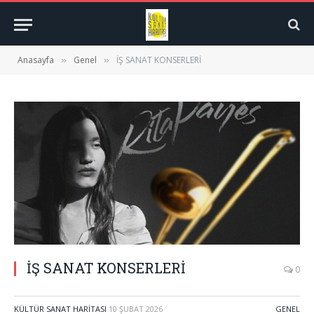
Anasayfa
Genel
İŞ SANAT KONSERLERİ
»
»
İŞ SANAT KONSERLERİ
0
KÜLTÜR SANAT HARITASI
10 ŞUBAT 2026
GENEL