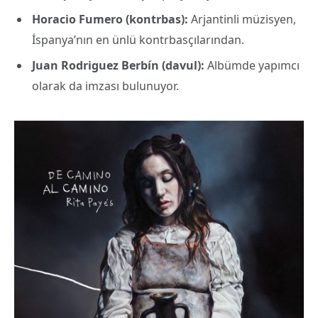
Horacio Fumero (kontrbas):
Arjantinli müzisyen,
İspanya’nın en ünlü kontrbasçılarından.
Juan Rodriguez Berbín (davul):
Albümde yapımcı
olarak da imzası bulunuyor.