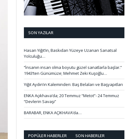
SON YAZILAR
Hasan Yiğit’in, Baskıdan Yüzeye Uzanan Sanatsal
Yolculuğu…
‘’İnsanın insan olma boyutu güzel sanatlarla başlar.’’
1943’ten Günümüze; Mehmet Zeki Kuşoğlu…
Yiğit Aydın’ın Kaleminden: Baş Belaları ve Başyapıtları
ENKA Açıkhava’da; 20 Temmuz “Metot”- 24 Temmuz
“Devlerin Savaşı”
BARABAR, ENKA AÇIKHAVA’da…
POPÜLER HABERLER
SON HABERLER