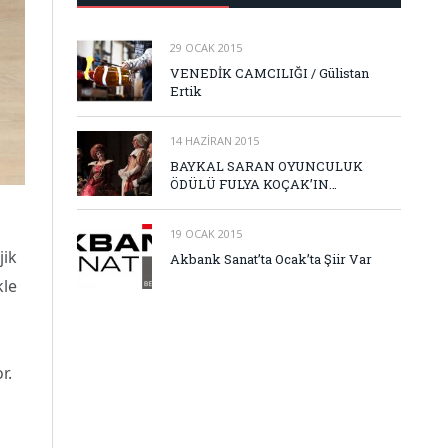
29 OCAK 2015
VENEDİK CAMCILIĞI / Gülistan
Ertik
14 HAZIRAN 2015
BAYKAL SARAN OYUNCULUK
ÖDÜLÜ FULYA KOÇAK’IN…
19 OCAK 2015
jik
Akbank Sanat’ta Ocak’ta Şiir Var
kle
r.