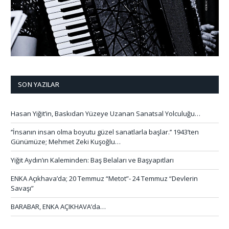
SON YAZILAR
Hasan Yiğit’in, Baskıdan Yüzeye Uzanan Sanatsal Yolculuğu…
‘’İnsanın insan olma boyutu güzel sanatlarla başlar.’’ 1943’ten
Günümüze; Mehmet Zeki Kuşoğlu…
Yiğit Aydın’ın Kaleminden: Baş Belaları ve Başyapıtları
ENKA Açıkhava’da; 20 Temmuz “Metot”- 24 Temmuz “Devlerin
Savaşı”
BARABAR, ENKA AÇIKHAVA’da…