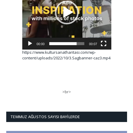
00:00
00:07
https://www.kultursanatharitasi.com/wp-
content/uploads/2022/10/3.Sagbanner-caz3.mp4
>br>
TEMMUZ AĞUSTOS SAYISI BAYILERDE