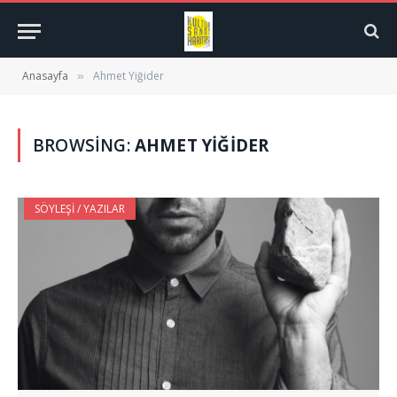
Anasayfa
Ahmet Yiğider
»
BROWSING:
AHMET YIĞIDER
SÖYLEŞI / YAZILAR