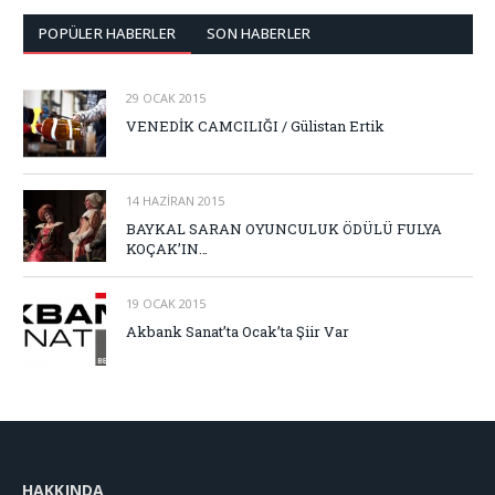
POPÜLER HABERLER
SON HABERLER
29 OCAK 2015
VENEDİK CAMCILIĞI / Gülistan Ertik
14 HAZIRAN 2015
BAYKAL SARAN OYUNCULUK ÖDÜLÜ FULYA
KOÇAK’IN…
19 OCAK 2015
Akbank Sanat’ta Ocak’ta Şiir Var
HAKKINDA