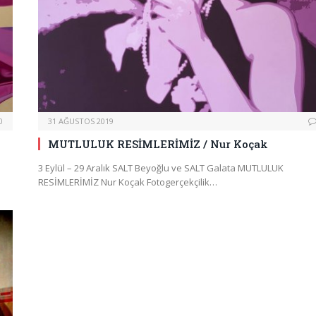
0
31 AĞUSTOS 2019
MUTLULUK RESİMLERİMİZ / Nur Koçak
3 Eylül – 29 Aralık SALT Beyoğlu ve SALT Galata MUTLULUK
RESİMLERİMİZ Nur Koçak Fotogerçekçilik…