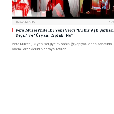
16 KASIM 2015
Pera Müzesi’nde İki Yeni Sergi “Bu Bir Aşk Şarkısı
Değil” ve “Üryan, Çıplak, Nü”
Pera Müzesi, iki yeni sergiye ev sahipliği yapıyor. Video sanatının
önemli örneklerini bir araya getiren…