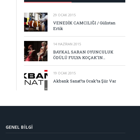
29 OCAK 2015
VENEDİK CAMCILIĞI / Gülistan
Ertik
14 HAZIRAN 2015
BAYKAL SARAN OYUNCULUK
ÖDÜLÜ FULYA KOÇAK’IN…
19 OCAK 2015
Akbank Sanat’ta Ocak’ta Şiir Var
GENEL BILGI