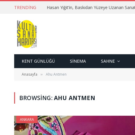
TRENDING
Hasan Yiğit’in, Baskıdan Yüzeye Uzanan Sana
KENT GÜNLÜĞÜ
SINEMA
SAHNE
Anasayfa
Ahu Antmen
»
BROWSING:
AHU ANTMEN
ANKARA