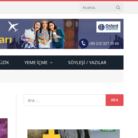
ÜZIK
YEME İÇME
SÖYLEŞI / YAZILAR
Video
oynatıcı