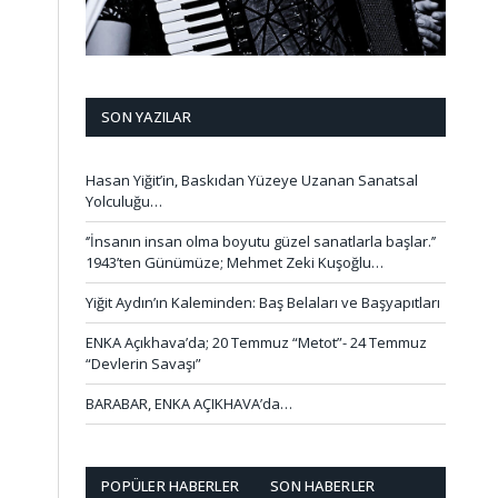
SON YAZILAR
Hasan Yiğit’in, Baskıdan Yüzeye Uzanan Sanatsal
Yolculuğu…
‘’İnsanın insan olma boyutu güzel sanatlarla başlar.’’
1943’ten Günümüze; Mehmet Zeki Kuşoğlu…
Yiğit Aydın’ın Kaleminden: Baş Belaları ve Başyapıtları
ENKA Açıkhava’da; 20 Temmuz “Metot”- 24 Temmuz
“Devlerin Savaşı”
BARABAR, ENKA AÇIKHAVA’da…
POPÜLER HABERLER
SON HABERLER