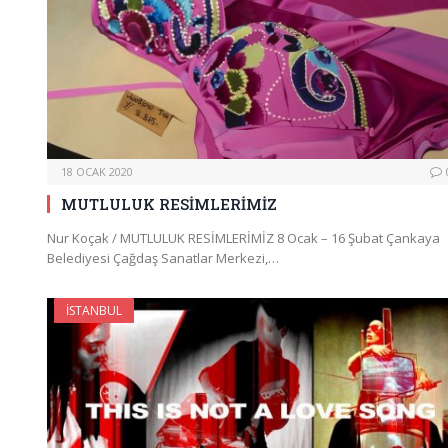
18 OCAK 2020
MUTLULUK RESİMLERİMİZ
Nur Koçak / MUTLULUK RESİMLERİMİZ 8 Ocak – 16 Şubat Çankaya
Belediyesi Çağdaş Sanatlar Merkezi,…
İSTANBUL