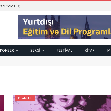
tsal Yolculuğu…
KONSER
SERGI
FESTIVAL
KITAP
M
İSTANBUL