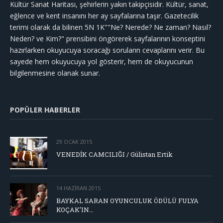
Kültür Sanat Haritası, şehirlerin yakın takipçisidir. Kültür, sanat,
eğlence ve kent insanını her ay sayfalarına taşır. Gazetecilik
terimi olarak da bilinen 5N 1K""Ne? Nerede? Ne zaman? Nasıl?
Neden? ve Kim?" prensibini öngörerek sayfalarının konseptini
hazırlarken okuyucuya soracağı soruların cevaplarını verir. Bu
sayede hem okuyucuya yol gösterir, hem de okuyucunun
bilgilenmesine olanak sunar.
POPÜLER HABERLER
29 OCAK 2015
VENEDİK CAMCILIĞI / Gülistan Ertik
14 HAZIRAN 2015
BAYKAL SARAN OYUNCULUK ÖDÜLÜ FULYA
KOÇAK’IN…