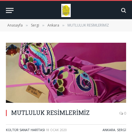
Anasayfa
Sergi
Ankara
MUTLULUK RESİMLERİMİZ
»
»
»
MUTLULUK RESİMLERİMİZ
0
KÜLTÜR SANAT HARITASI
18 OCAK 2020
ANKARA
,
SERGI