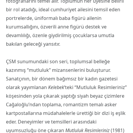
fotoğraflarını temel alır. Toplumun her üyesine belirli
bir rol atadığı, ideal cumhuriyet ailesini temsil eden
portrelerde, üniformalı baba figürü ailenin
kurumsallığını, özverili anne figürü destek ve
devamlılığı, özenle giydirilmiş çocuklarsa umutla
bakılan geleceği yansıtır.
ÇSM sunumundaki son seri, toplumsal belleğe
kazınmış “mutluluk” mizansenlerini buluşturur.
Sanatçının, bir dönem bağımsız bir kadın gazetesi
olarak yayımlanan
Kelebek
’teki “Mutluluk Resimleriniz”
köşesinden yola çıkarak yaptığı siyah beyaz çizimlere
Cağaloğlu’ndan toplama, romantizm temalı asker
kartpostallarına müdahalelerle ürettiği bir dizi iş eşlik
eder. Deneyimler ve temsilleri arasındaki
uyumsuzluğu öne çıkaran
Mutluluk Resimleriniz
(1981)