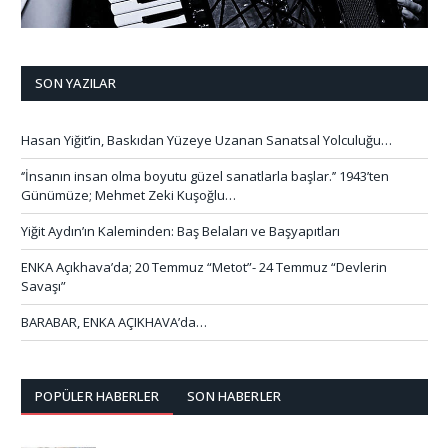
SON YAZILAR
Hasan Yiğit’in, Baskıdan Yüzeye Uzanan Sanatsal Yolculuğu…
‘’İnsanın insan olma boyutu güzel sanatlarla başlar.’’ 1943’ten
Günümüze; Mehmet Zeki Kuşoğlu…
Yiğit Aydın’ın Kaleminden: Baş Belaları ve Başyapıtları
ENKA Açıkhava’da; 20 Temmuz “Metot”- 24 Temmuz “Devlerin
Savaşı”
BARABAR, ENKA AÇIKHAVA’da…
POPÜLER HABERLER
SON HABERLER