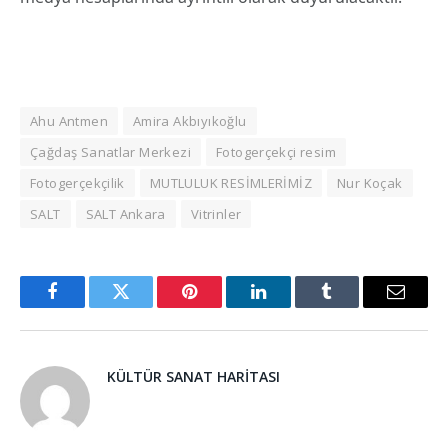
Ahu Antmen
Amira Akbıyıkoğlu
Çağdaş Sanatlar Merkezi
Fotogerçekçi resim
Fotogerçekçilik
MUTLULUK RESİMLERİMİZ
Nur Koçak
SALT
SALT Ankara
Vitrinler
Facebook
Twitter
Pinterest
LinkedIn
Tumblr
Email
KÜLTÜR SANAT HARITASI